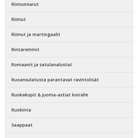
Riimunnarut
Riimut
Riimut ja martingaalit
Rintaremmit
Romaanit ja satulanalustat
Ruoansulatusta parantavat ravintolisät
Ruokakupit & juoma-astiat koiralle
Ruokinta
Saappaat