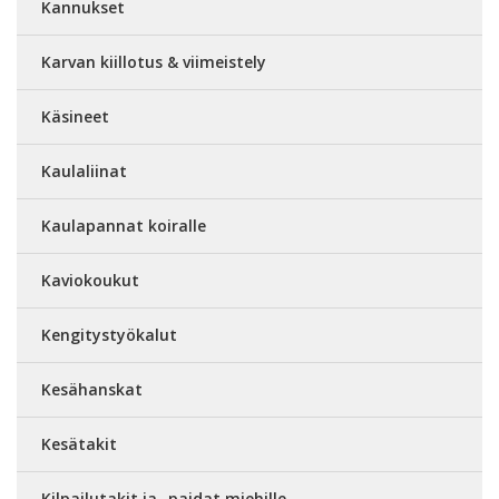
Kannukset
Karvan kiillotus & viimeistely
Käsineet
Kaulaliinat
Kaulapannat koiralle
Kaviokoukut
Kengitystyökalut
Kesähanskat
Kesätakit
Kilpailutakit ja -paidat miehille