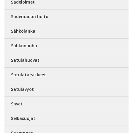
Sadeloimet
Sädemädän hoito
Sähkölanka
Sähkönauha
Satulahuovat
Satulatarvikkeet
Satulavyöt
Savet
Selkäsuojat
Shampoot