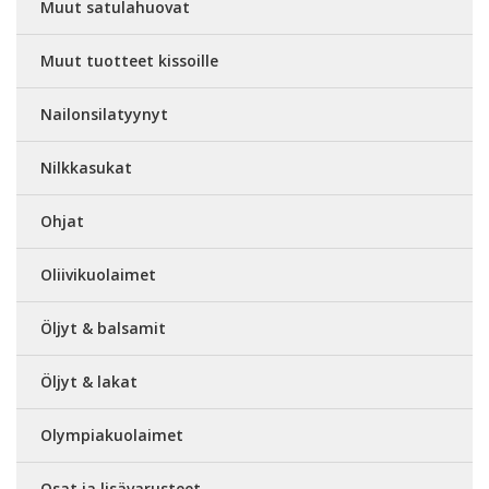
Muut satulahuovat
Muut tuotteet kissoille
Nailonsilatyynyt
Nilkkasukat
Ohjat
Oliivikuolaimet
Öljyt & balsamit
Öljyt & lakat
Olympiakuolaimet
Osat ja lisävarusteet