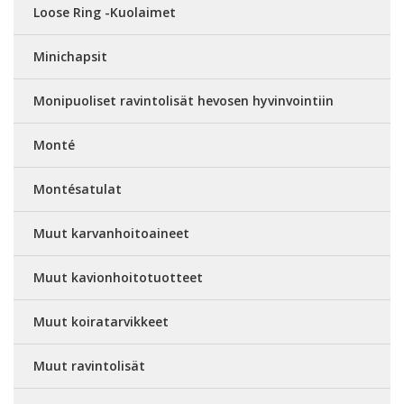
Loose Ring -Kuolaimet
Minichapsit
Monipuoliset ravintolisät hevosen hyvinvointiin
Monté
Montésatulat
Muut karvanhoitoaineet
Muut kavionhoitotuotteet
Muut koiratarvikkeet
Muut ravintolisät