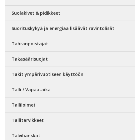
Suolakivet & pidikkeet
Suorituskykyä ja energiaa lisäävät ravintolisät
Tahranpoistajat
Takasäärisuojat
Takit ympärivuotiseen käyttöön
Talli / Vapaa-aika
Talliloimet
Tallitarvikkeet
Talvihanskat