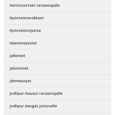
Hoitotuotteet ratsastajalle
Hyönteistarvikkeet
Hyönteistorjunta
Islanninsatulat
Jalkineet
Jalustimet
Jännesuojat
Jodhpur-housut ratsastajalle
Jodhpur-kengät junioreille