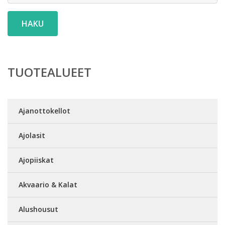
HAKU
TUOTEALUEET
Ajanottokellot
Ajolasit
Ajopiiskat
Akvaario & Kalat
Alushousut