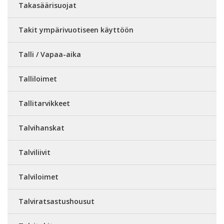
Takasäärisuojat
Takit ympärivuotiseen käyttöön
Talli / Vapaa-aika
Talliloimet
Tallitarvikkeet
Talvihanskat
Talviliivit
Talviloimet
Talviratsastushousut