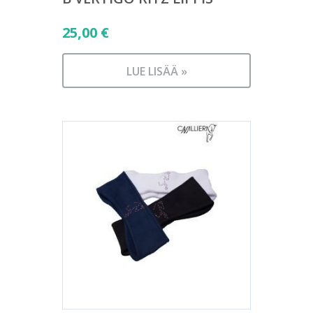
25,00
€
LUE LISÄÄ »