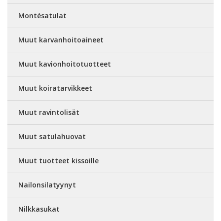
Montésatulat
Muut karvanhoitoaineet
Muut kavionhoitotuotteet
Muut koiratarvikkeet
Muut ravintolisät
Muut satulahuovat
Muut tuotteet kissoille
Nailonsilatyynyt
Nilkkasukat