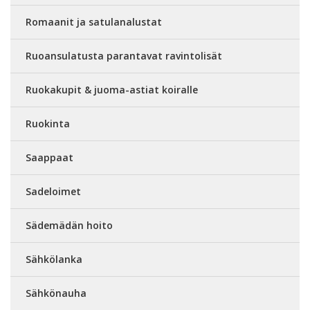
Romaanit ja satulanalustat
Ruoansulatusta parantavat ravintolisät
Ruokakupit & juoma-astiat koiralle
Ruokinta
Saappaat
Sadeloimet
Sädemädän hoito
Sähkölanka
Sähkönauha