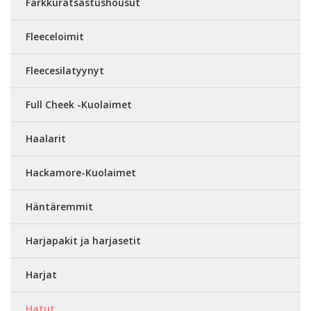
Farkkuratsastushousut
Fleeceloimit
Fleecesilatyynyt
Full Cheek -Kuolaimet
Haalarit
Hackamore-Kuolaimet
Häntäremmit
Harjapakit ja harjasetit
Harjat
Hatut