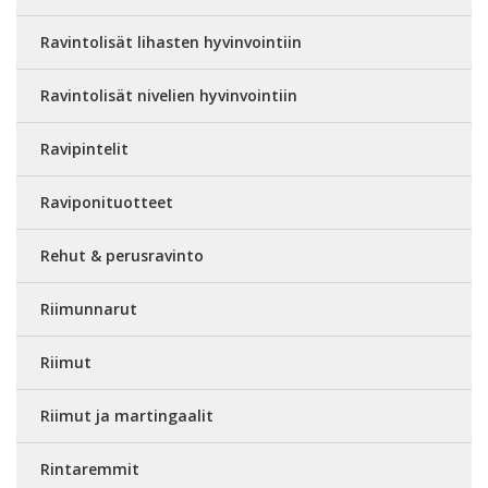
Ravintolisät lihasten hyvinvointiin
Ravintolisät nivelien hyvinvointiin
Ravipintelit
Raviponituotteet
Rehut & perusravinto
Riimunnarut
Riimut
Riimut ja martingaalit
Rintaremmit