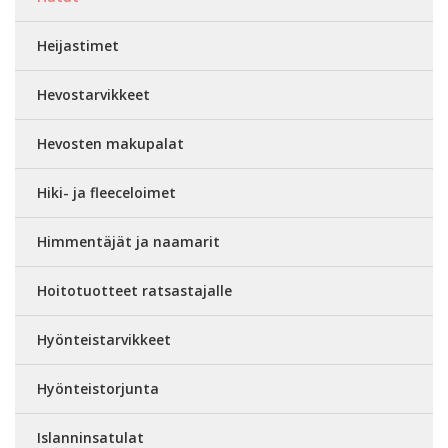
Heijastimet
Hevostarvikkeet
Hevosten makupalat
Hiki- ja fleeceloimet
Himmentäjät ja naamarit
Hoitotuotteet ratsastajalle
Hyönteistarvikkeet
Hyönteistorjunta
Islanninsatulat