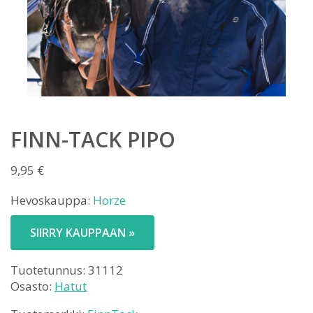
FINN-TACK PIPO
9,95
€
Hevoskauppa:
Horze
SIIRRY KAUPPAAN »
Tuotetunnus:
31112
Osasto:
Hatut