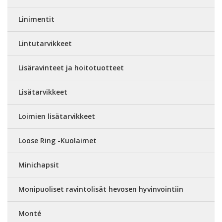
Linimentit
Lintutarvikkeet
Lisäravinteet ja hoitotuotteet
Lisätarvikkeet
Loimien lisätarvikkeet
Loose Ring -Kuolaimet
Minichapsit
Monipuoliset ravintolisät hevosen hyvinvointiin
Monté