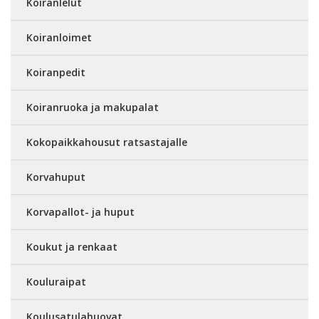
Koiranlelut
Koiranloimet
Koiranpedit
Koiranruoka ja makupalat
Kokopaikkahousut ratsastajalle
Korvahuput
Korvapallot- ja huput
Koukut ja renkaat
Kouluraipat
Koulusatulahuovat