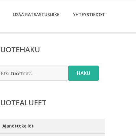
LISÄÄ RATSASTUSLIIKE
YHTEYSTIEDOT
TUOTEHAKU
tsi:
HAKU
TUOTEALUEET
Ajanottokellot