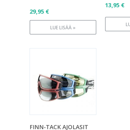
13,95
€
29,95
€
L
LUE LISÄÄ »
FINN-TACK AJOLASIT