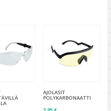
T
AJOLASIT
ÄVILLÄ
POLYKARBONAATTI
LLA
3,95
€