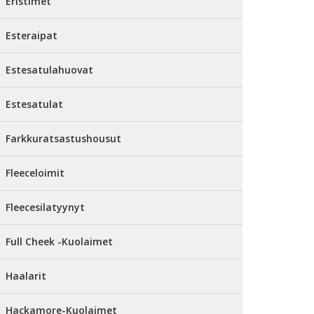
Eristimet
Esteraipat
Estesatulahuovat
Estesatulat
Farkkuratsastushousut
Fleeceloimit
Fleecesilatyynyt
Full Cheek -Kuolaimet
Haalarit
Hackamore-Kuolaimet