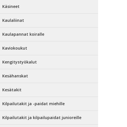
Käsineet
Kaulaliinat
Kaulapannat koiralle
Kaviokoukut
Kengitystyökalut
Kesähanskat
Kesätakit
Kilpailutakit ja -paidat miehille
Kilpailutakit ja kilpailupaidat junioreille