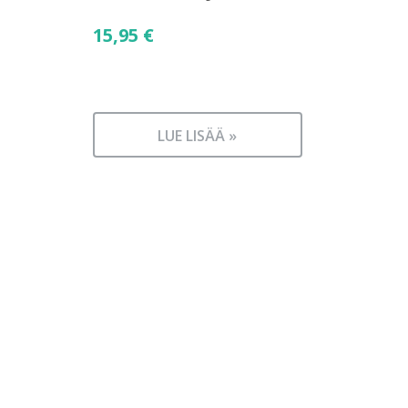
15,95
€
LUE LISÄÄ »