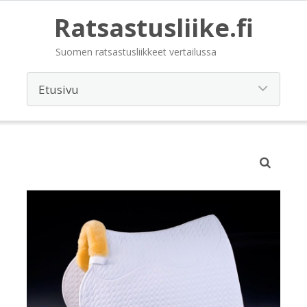
Ratsastusliike.fi
Suomen ratsastusliikkeet vertailussa