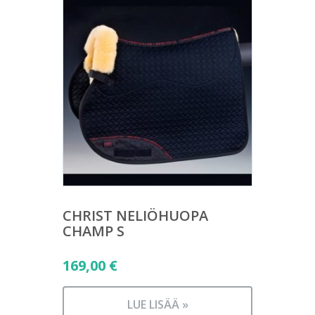
CHRIST NELIÖHUOPA
CHAMP S
169,00
€
LUE LISÄÄ »