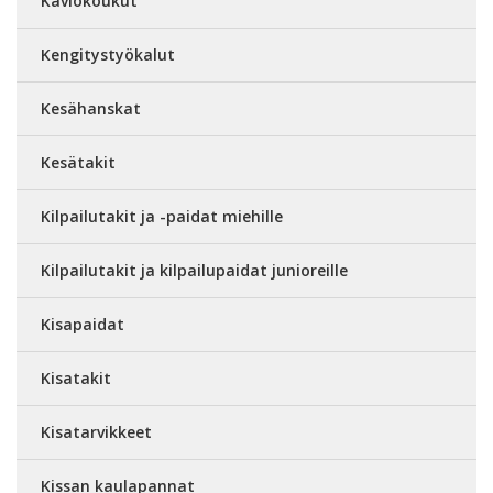
Kaviokoukut
Kengitystyökalut
Kesähanskat
Kesätakit
Kilpailutakit ja -paidat miehille
Kilpailutakit ja kilpailupaidat junioreille
Kisapaidat
Kisatakit
Kisatarvikkeet
Kissan kaulapannat