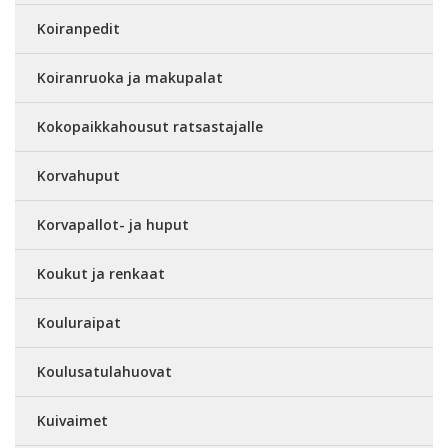
Koiranpedit
Koiranruoka ja makupalat
Kokopaikkahousut ratsastajalle
Korvahuput
Korvapallot- ja huput
Koukut ja renkaat
Kouluraipat
Koulusatulahuovat
Kuivaimet