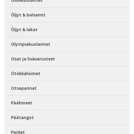
Oliivikuolaimet
Öljyt & balsamit
Öljyt & lakat
Olympiakuolaimet
Osat ja lisävarusteet
Ötökkäloimet
Otsapannat
Päähineet
Päätangot
Paidat