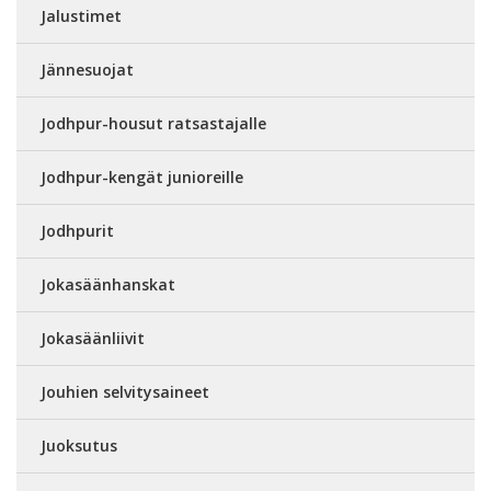
Jalustimet
Jännesuojat
Jodhpur-housut ratsastajalle
Jodhpur-kengät junioreille
Jodhpurit
Jokasäänhanskat
Jokasäänliivit
Jouhien selvitysaineet
Juoksutus