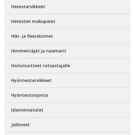
Hevostarvikkeet
Hevosten makupalat
Hiki- ja fleeceloimet
Himmentäjät ja naamarit
Hoitotuotteet ratsastajalle
Hyönteistarvikkeet
Hyönteistorjunta
Islanninsatulat
Jalkineet