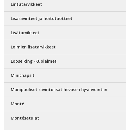
Lintutarvikkeet
Lisäravinteet ja hoitotuotteet
Lisätarvikkeet
Loimien lisätarvikkeet
Loose Ring -Kuolaimet
Minichapsit
Monipuoliset ravintolisät hevosen hyvinvointiin
Monté
Montésatulat