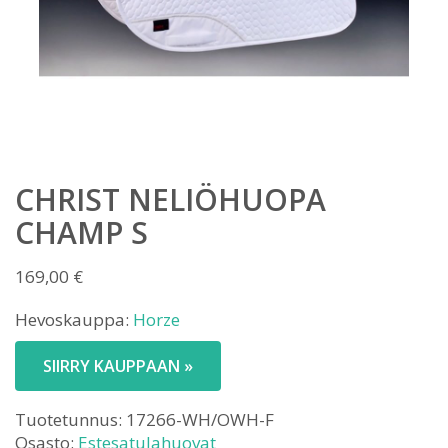
CHRIST NELIÖHUOPA
CHAMP S
169,00
€
Hevoskauppa:
Horze
SIIRRY KAUPPAAN »
Tuotetunnus:
17266-WH/OWH-F
Osasto:
Estesatulahuovat