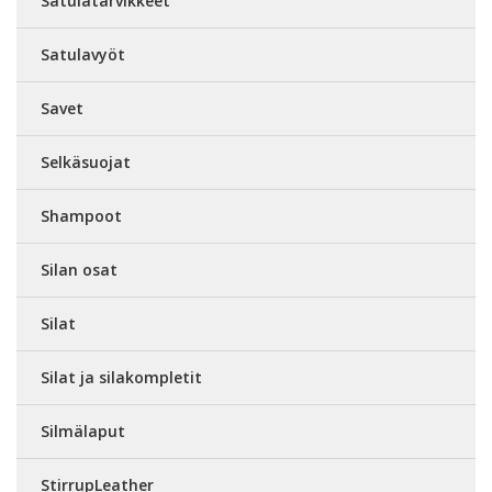
Satulatarvikkeet
Satulavyöt
Savet
Selkäsuojat
Shampoot
Silan osat
Silat
Silat ja silakompletit
Silmälaput
StirrupLeather