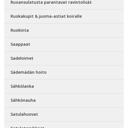
Ruoansulatusta parantavat ravintolisät
Ruokakupit & juoma-astiat koiralle
Ruokinta
Saappaat
Sadeloimet
Sädemädän hoito
Sähkölanka
Sähkönauha
Satulahuovat