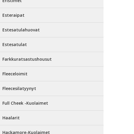
Eristimet
Esteraipat
Estesatulahuovat
Estesatulat
Farkkuratsastushousut
Fleeceloimit
Fleecesilatyynyt
Full Cheek -Kuolaimet
Haalarit
Hackamore-Kuolaimet