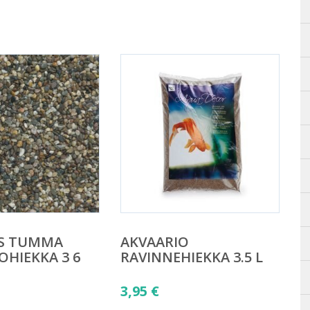
ES TUMMA
AKVAARIO
OHIEKKA 3 6
RAVINNEHIEKKA 3.5 L
G
3,95
€