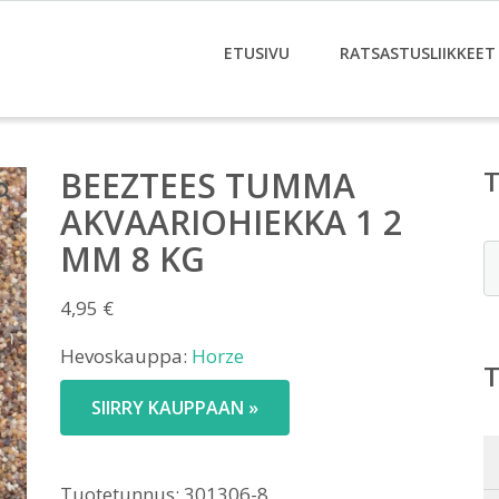
ETUSIVU
RATSASTUSLIIKKEET
BEEZTEES TUMMA
AKVAARIOHIEKKA 1 2
MM 8 KG
E
4,95
€
Hevoskauppa:
Horze
SIIRRY KAUPPAAN »
Tuotetunnus:
301306-8