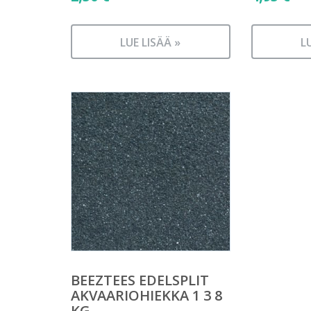
LUE LISÄÄ »
L
BEEZTEES EDELSPLIT
AKVAARIOHIEKKA 1 3 8
KG