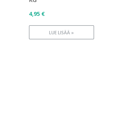
4,95
€
LUE LISÄÄ »