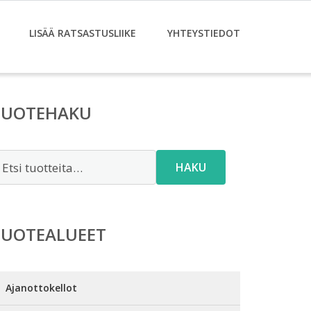
LISÄÄ RATSASTUSLIIKE
YHTEYSTIEDOT
TUOTEHAKU
tsi:
HAKU
TUOTEALUEET
Ajanottokellot