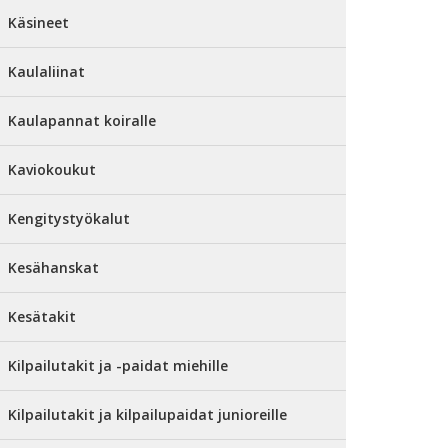
Käsineet
Kaulaliinat
Kaulapannat koiralle
Kaviokoukut
Kengitystyökalut
Kesähanskat
Kesätakit
Kilpailutakit ja -paidat miehille
Kilpailutakit ja kilpailupaidat junioreille