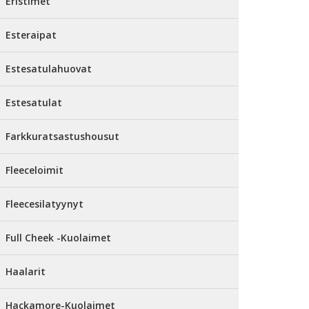
Eristimet
Esteraipat
Estesatulahuovat
Estesatulat
Farkkuratsastushousut
Fleeceloimit
Fleecesilatyynyt
Full Cheek -Kuolaimet
Haalarit
Hackamore-Kuolaimet