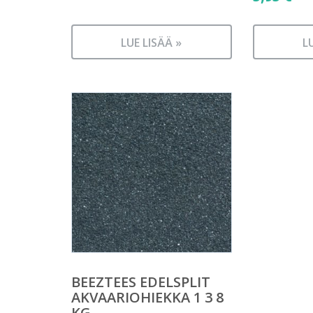
LUE LISÄÄ »
L
BEEZTEES EDELSPLIT
AKVAARIOHIEKKA 1 3 8
KG