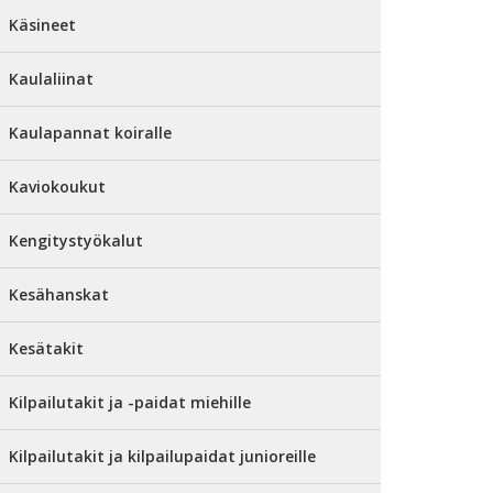
Käsineet
Kaulaliinat
Kaulapannat koiralle
Kaviokoukut
Kengitystyökalut
Kesähanskat
Kesätakit
Kilpailutakit ja -paidat miehille
Kilpailutakit ja kilpailupaidat junioreille