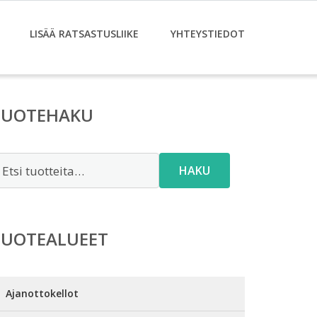
LISÄÄ RATSASTUSLIIKE
YHTEYSTIEDOT
TUOTEHAKU
tsi:
HAKU
TUOTEALUEET
Ajanottokellot