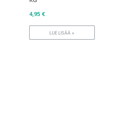
4,95
€
LUE LISÄÄ »