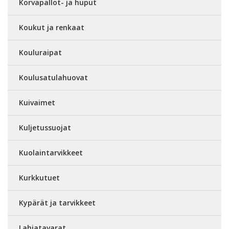
Korvapallot- ja huput
Koukut ja renkaat
Kouluraipat
Koulusatulahuovat
Kuivaimet
Kuljetussuojat
Kuolaintarvikkeet
Kurkkutuet
Kypärät ja tarvikkeet
Lahjatavarat