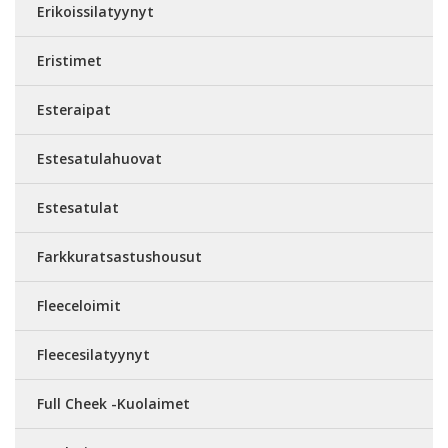
Erikoissilatyynyt
Eristimet
Esteraipat
Estesatulahuovat
Estesatulat
Farkkuratsastushousut
Fleeceloimit
Fleecesilatyynyt
Full Cheek -Kuolaimet