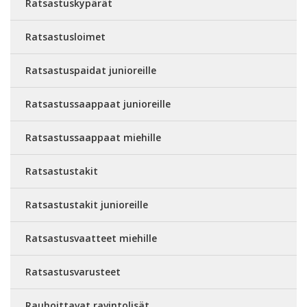
Ratsastuskypärät
Ratsastusloimet
Ratsastuspaidat junioreille
Ratsastussaappaat junioreille
Ratsastussaappaat miehille
Ratsastustakit
Ratsastustakit junioreille
Ratsastusvaatteet miehille
Ratsastusvarusteet
Rauhoittavat ravintolisät