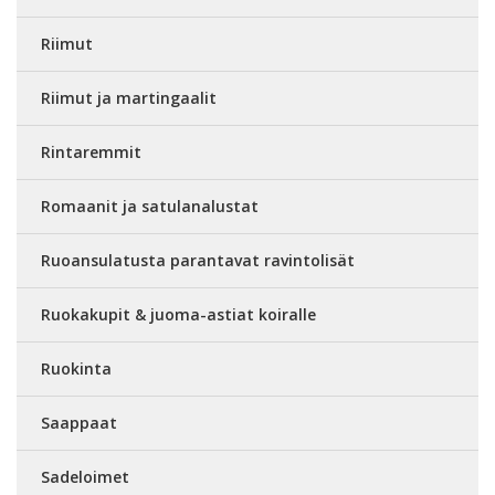
Riimut
Riimut ja martingaalit
Rintaremmit
Romaanit ja satulanalustat
Ruoansulatusta parantavat ravintolisät
Ruokakupit & juoma-astiat koiralle
Ruokinta
Saappaat
Sadeloimet