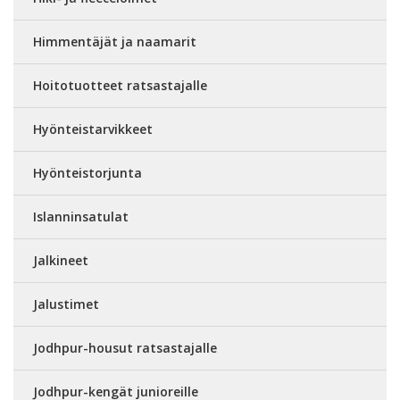
Himmentäjät ja naamarit
Hoitotuotteet ratsastajalle
Hyönteistarvikkeet
Hyönteistorjunta
Islanninsatulat
Jalkineet
Jalustimet
Jodhpur-housut ratsastajalle
Jodhpur-kengät junioreille