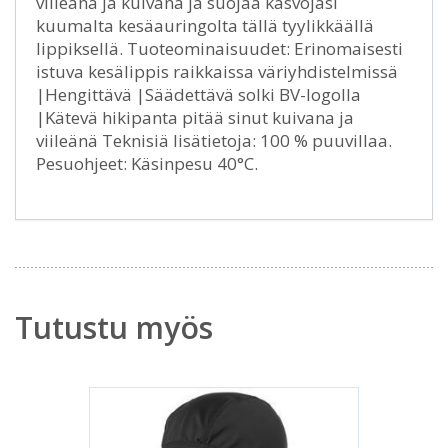
viileänä ja kuivana ja suojaa kasvojasi
kuumalta kesäauringolta tällä tyylikkäällä
lippiksellä. Tuoteominaisuudet: Erinomaisesti
istuva kesälippis raikkaissa väriyhdistelmissä
|Hengittävä |Säädettävä solki BV-logolla
|Kätevä hikipanta pitää sinut kuivana ja
viileänä Teknisiä lisätietoja: 100 % puuvillaa.
Pesuohjeet: Käsinpesu 40°C.
Tutustu myös