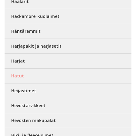
Haalarit
Hackamore-Kuolaimet
Häntäremmit
Harjapakit ja harjasetit
Harjat
Hatut
Heijastimet
Hevostarvikkeet
Hevosten makupalat
Hiki- ja fleeceloimet