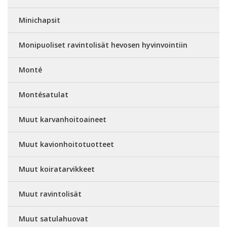
Minichapsit
Monipuoliset ravintolisät hevosen hyvinvointiin
Monté
Montésatulat
Muut karvanhoitoaineet
Muut kavionhoitotuotteet
Muut koiratarvikkeet
Muut ravintolisät
Muut satulahuovat