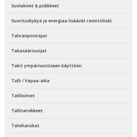
Suolakivet & pidikkeet
Suorituskykyä ja energiaa lisäävät ravintolisät
Tahranpoistajat
Takasäärisuojat
Takit ympärivuotiseen käyttöön
Talli / Vapaa-aika
Talliloimet
Tallitarvikkeet
Talvihanskat