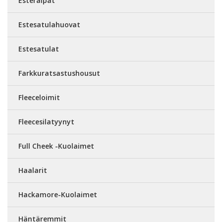
Esteraipat
Estesatulahuovat
Estesatulat
Farkkuratsastushousut
Fleeceloimit
Fleecesilatyynyt
Full Cheek -Kuolaimet
Haalarit
Hackamore-Kuolaimet
Häntäremmit