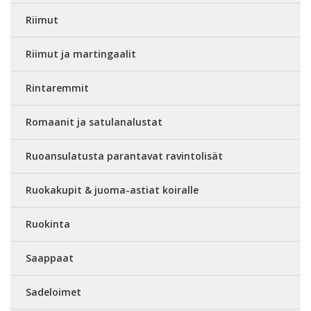
Riimut
Riimut ja martingaalit
Rintaremmit
Romaanit ja satulanalustat
Ruoansulatusta parantavat ravintolisät
Ruokakupit & juoma-astiat koiralle
Ruokinta
Saappaat
Sadeloimet