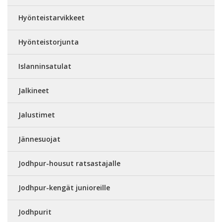
Hyönteistarvikkeet
Hyönteistorjunta
Islanninsatulat
Jalkineet
Jalustimet
Jännesuojat
Jodhpur-housut ratsastajalle
Jodhpur-kengät junioreille
Jodhpurit