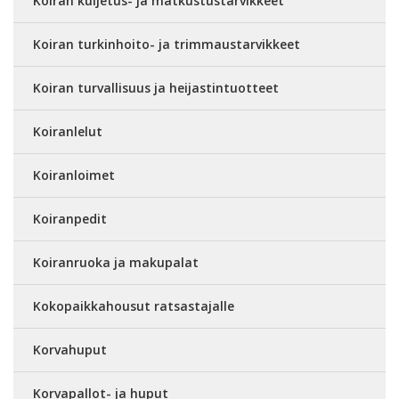
Koiran kuljetus- ja matkustustarvikkeet
Koiran turkinhoito- ja trimmaustarvikkeet
Koiran turvallisuus ja heijastintuotteet
Koiranlelut
Koiranloimet
Koiranpedit
Koiranruoka ja makupalat
Kokopaikkahousut ratsastajalle
Korvahuput
Korvapallot- ja huput