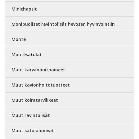
Minichapsit
Monipuoliset ravintolisät hevosen hyvinvointiin
Monté
Montésatulat
Muut karvanhoitoaineet
Muut kavionhoitotuotteet
Muut koiratarvikkeet
Muut ravintolisät
Muut satulahuovat