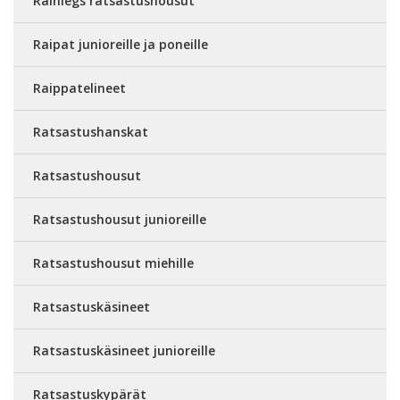
Rainlegs ratsastushousut
Raipat junioreille ja poneille
Raippatelineet
Ratsastushanskat
Ratsastushousut
Ratsastushousut junioreille
Ratsastushousut miehille
Ratsastuskäsineet
Ratsastuskäsineet junioreille
Ratsastuskypärät