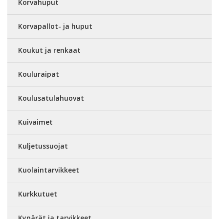
Korvahuput
Korvapallot- ja huput
Koukut ja renkaat
Kouluraipat
Koulusatulahuovat
Kuivaimet
Kuljetussuojat
Kuolaintarvikkeet
Kurkkutuet
Kypärät ja tarvikkeet