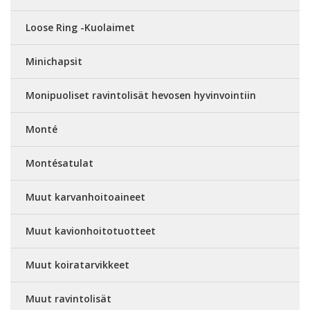
Loose Ring -Kuolaimet
Minichapsit
Monipuoliset ravintolisät hevosen hyvinvointiin
Monté
Montésatulat
Muut karvanhoitoaineet
Muut kavionhoitotuotteet
Muut koiratarvikkeet
Muut ravintolisät