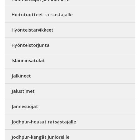
Hoitotuotteet ratsastajalle
Hyönteistarvikkeet
Hyönteistorjunta
Islanninsatulat
Jalkineet
Jalustimet
Jännesuojat
Jodhpur-housut ratsastajalle
Jodhpur-kengät junioreille