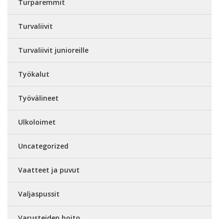
Turparemmit
Turvaliivit
Turvaliivit junioreille
Työkalut
Työvälineet
Ulkoloimet
Uncategorized
Vaatteet ja puvut
Valjaspussit
Varusteiden hoito