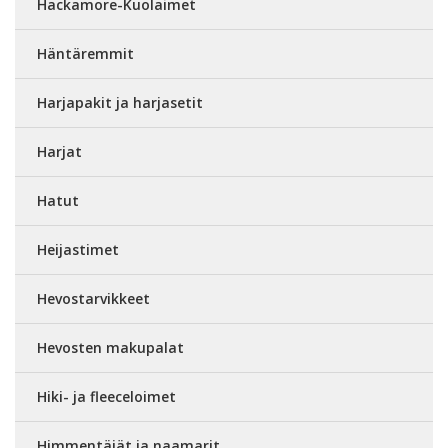
Hackamore-Kuolaimet
Häntäremmit
Harjapakit ja harjasetit
Harjat
Hatut
Heijastimet
Hevostarvikkeet
Hevosten makupalat
Hiki- ja fleeceloimet
Himmentäjät ja naamarit