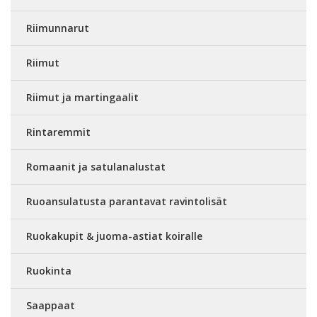
Riimunnarut
Riimut
Riimut ja martingaalit
Rintaremmit
Romaanit ja satulanalustat
Ruoansulatusta parantavat ravintolisät
Ruokakupit & juoma-astiat koiralle
Ruokinta
Saappaat