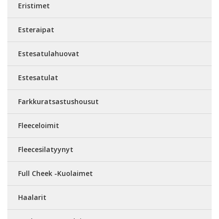
Eristimet
Esteraipat
Estesatulahuovat
Estesatulat
Farkkuratsastushousut
Fleeceloimit
Fleecesilatyynyt
Full Cheek -Kuolaimet
Haalarit