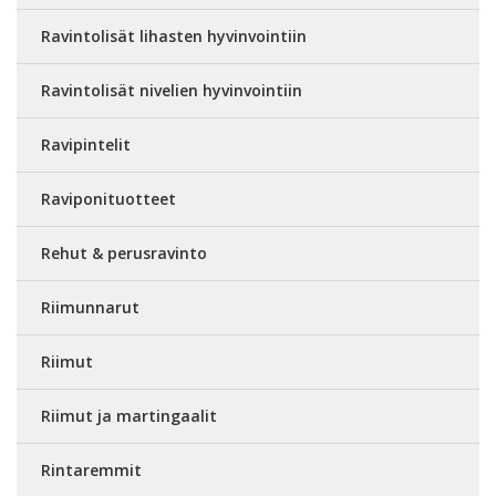
Ravintolisät lihasten hyvinvointiin
Ravintolisät nivelien hyvinvointiin
Ravipintelit
Raviponituotteet
Rehut & perusravinto
Riimunnarut
Riimut
Riimut ja martingaalit
Rintaremmit