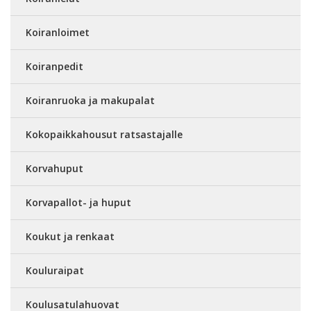
Koiranloimet
Koiranpedit
Koiranruoka ja makupalat
Kokopaikkahousut ratsastajalle
Korvahuput
Korvapallot- ja huput
Koukut ja renkaat
Kouluraipat
Koulusatulahuovat