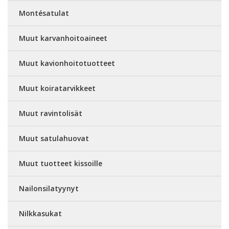
Montésatulat
Muut karvanhoitoaineet
Muut kavionhoitotuotteet
Muut koiratarvikkeet
Muut ravintolisät
Muut satulahuovat
Muut tuotteet kissoille
Nailonsilatyynyt
Nilkkasukat