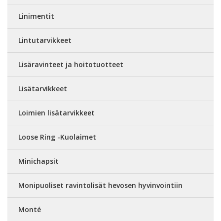
Linimentit
Lintutarvikkeet
Lisäravinteet ja hoitotuotteet
Lisätarvikkeet
Loimien lisätarvikkeet
Loose Ring -Kuolaimet
Minichapsit
Monipuoliset ravintolisät hevosen hyvinvointiin
Monté