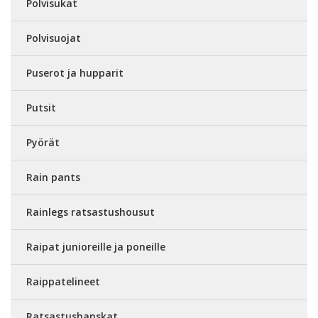
Polvisukat
Polvisuojat
Puserot ja hupparit
Putsit
Pyörät
Rain pants
Rainlegs ratsastushousut
Raipat junioreille ja poneille
Raippatelineet
Ratsastushanskat