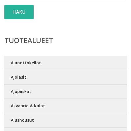
HAKU
TUOTEALUEET
Ajanottokellot
Ajolasit
Ajopiiskat
Akvaario & Kalat
Alushousut