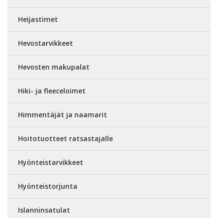
Heijastimet
Hevostarvikkeet
Hevosten makupalat
Hiki- ja fleeceloimet
Himmentäjät ja naamarit
Hoitotuotteet ratsastajalle
Hyönteistarvikkeet
Hyönteistorjunta
Islanninsatulat