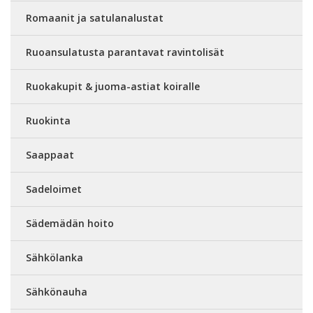
Romaanit ja satulanalustat
Ruoansulatusta parantavat ravintolisät
Ruokakupit & juoma-astiat koiralle
Ruokinta
Saappaat
Sadeloimet
Sädemädän hoito
Sähkölanka
Sähkönauha