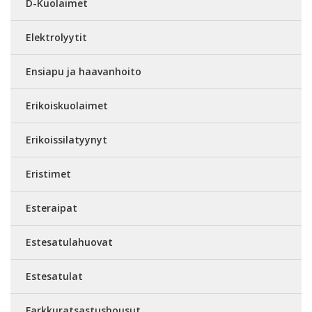
D-Kuolaimet
Elektrolyytit
Ensiapu ja haavanhoito
Erikoiskuolaimet
Erikoissilatyynyt
Eristimet
Esteraipat
Estesatulahuovat
Estesatulat
Farkkuratsastushousut