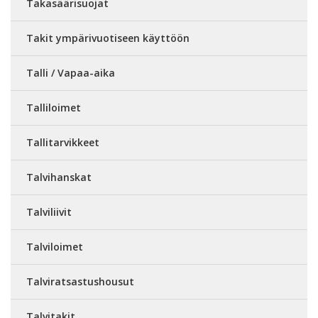
Takasäärisuojat
Takit ympärivuotiseen käyttöön
Talli / Vapaa-aika
Talliloimet
Tallitarvikkeet
Talvihanskat
Talviliivit
Talviloimet
Talviratsastushousut
Talvitakit