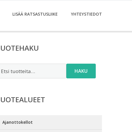
LISÄÄ RATSASTUSLIIKE
YHTEYSTIEDOT
TUOTEHAKU
tsi:
HAKU
TUOTEALUEET
Ajanottokellot