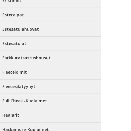
Eristimet
Esteraipat
Estesatulahuovat
Estesatulat
Farkkuratsastushousut
Fleeceloimit
Fleecesilatyynyt
Full Cheek -Kuolaimet
Haalarit
Hackamore-Kuolaimet