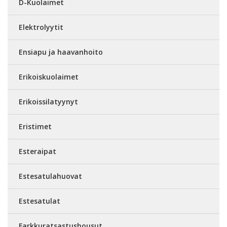
D-Kuolaimet
Elektrolyytit
Ensiapu ja haavanhoito
Erikoiskuolaimet
Erikoissilatyynyt
Eristimet
Esteraipat
Estesatulahuovat
Estesatulat
Farkkuratsastushousut