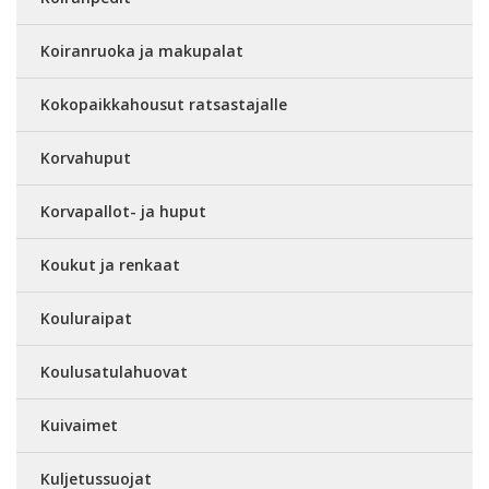
Koiranruoka ja makupalat
Kokopaikkahousut ratsastajalle
Korvahuput
Korvapallot- ja huput
Koukut ja renkaat
Kouluraipat
Koulusatulahuovat
Kuivaimet
Kuljetussuojat