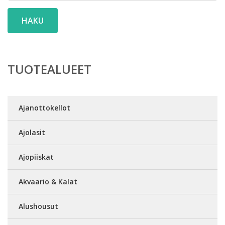
HAKU
TUOTEALUEET
Ajanottokellot
Ajolasit
Ajopiiskat
Akvaario & Kalat
Alushousut