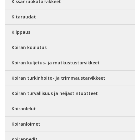
Kissanruokatarvikkeet
Kitaraudat
Klippaus
Koiran koulutus
Koiran kuljetus- ja matkustustarvikkeet
Koiran turkinhoito- ja trimmaustarvikkeet
Koiran turvallisuus ja heijastintuotteet
Koiranlelut
Koiranloimet
Koiranpedit