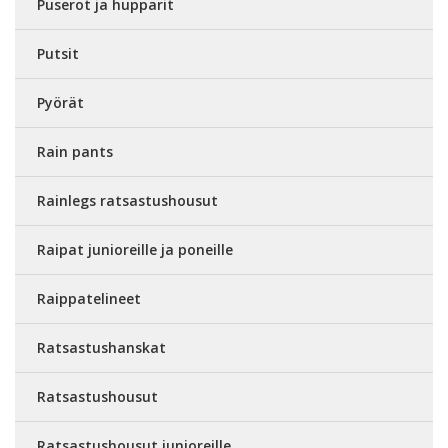
Puserot ja hupparit
Putsit
Pyörät
Rain pants
Rainlegs ratsastushousut
Raipat junioreille ja poneille
Raippatelineet
Ratsastushanskat
Ratsastushousut
Ratsastushousut junioreille