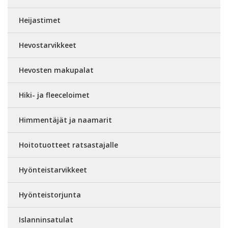
Heijastimet
Hevostarvikkeet
Hevosten makupalat
Hiki- ja fleeceloimet
Himmentäjät ja naamarit
Hoitotuotteet ratsastajalle
Hyönteistarvikkeet
Hyönteistorjunta
Islanninsatulat