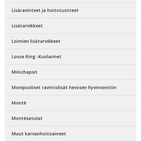
Lisäravinteet ja hoitotuotteet
Lisätarvikkeet
Loimien lisätarvikkeet
Loose Ring -Kuolaimet
Minichapsit
Monipuoliset ravintolisät hevosen hyvinvointiin
Monté
Montésatulat
Muut karvanhoitoaineet