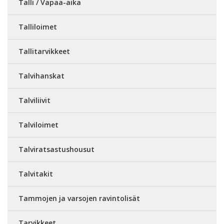
Talli / Vapaa-aika
Talliloimet
Tallitarvikkeet
Talvihanskat
Talviliivit
Talviloimet
Talviratsastushousut
Talvitakit
Tammojen ja varsojen ravintolisät
Tarvikkeet