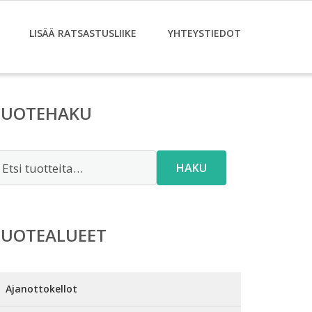
LISÄÄ RATSASTUSLIIKE
YHTEYSTIEDOT
TUOTEHAKU
tsi:
HAKU
TUOTEALUEET
Ajanottokellot