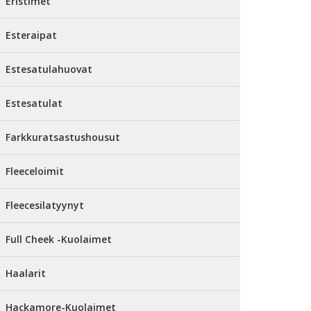
Eristimet
Esteraipat
Estesatulahuovat
Estesatulat
Farkkuratsastushousut
Fleeceloimit
Fleecesilatyynyt
Full Cheek -Kuolaimet
Haalarit
Hackamore-Kuolaimet