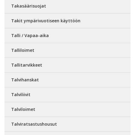
Takasäärisuojat
Takit ympärivuotiseen käyttöön
Talli / Vapaa-aika
Talliloimet
Tallitarvikkeet
Talvihanskat
Talviliivit
Talviloimet
Talviratsastushousut