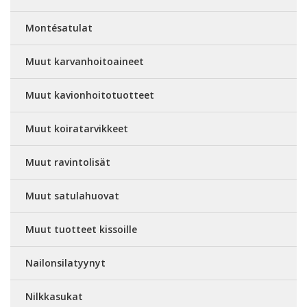
Montésatulat
Muut karvanhoitoaineet
Muut kavionhoitotuotteet
Muut koiratarvikkeet
Muut ravintolisät
Muut satulahuovat
Muut tuotteet kissoille
Nailonsilatyynyt
Nilkkasukat