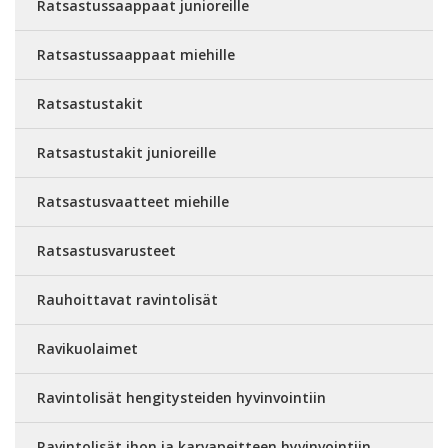
Ratsastussaappaat junioreille
Ratsastussaappaat miehille
Ratsastustakit
Ratsastustakit junioreille
Ratsastusvaatteet miehille
Ratsastusvarusteet
Rauhoittavat ravintolisät
Ravikuolaimet
Ravintolisät hengitysteiden hyvinvointiin
Ravintolisät ihon ja karvapeitteen hyvinvointiin