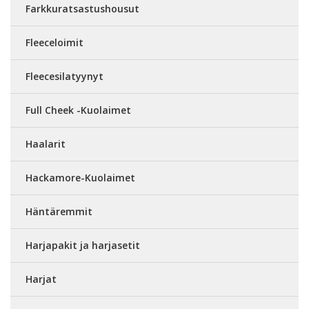
Farkkuratsastushousut
Fleeceloimit
Fleecesilatyynyt
Full Cheek -Kuolaimet
Haalarit
Hackamore-Kuolaimet
Häntäremmit
Harjapakit ja harjasetit
Harjat