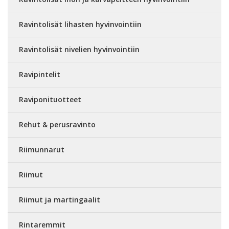
Ravintolisät lihasten hyvinvointiin
Ravintolisät nivelien hyvinvointiin
Ravipintelit
Raviponituotteet
Rehut & perusravinto
Riimunnarut
Riimut
Riimut ja martingaalit
Rintaremmit