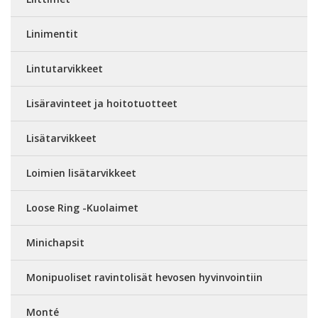
Linimentit
Lintutarvikkeet
Lisäravinteet ja hoitotuotteet
Lisätarvikkeet
Loimien lisätarvikkeet
Loose Ring -Kuolaimet
Minichapsit
Monipuoliset ravintolisät hevosen hyvinvointiin
Monté