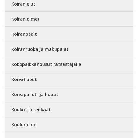
Koiranlelut
Koiranloimet
Koiranpedit
Koiranruoka ja makupalat
Kokopaikkahousut ratsastajalle
Korvahuput
Korvapallot- ja huput
Koukut ja renkaat
Kouluraipat