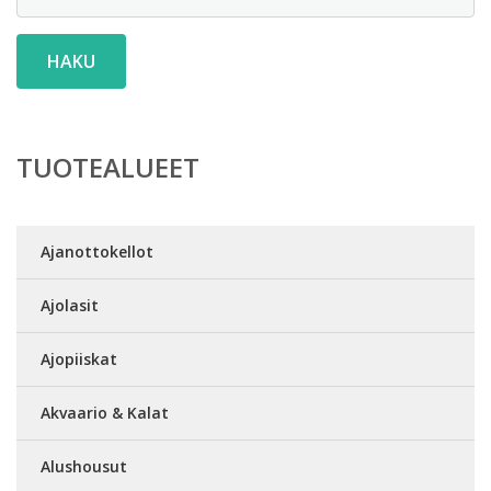
HAKU
TUOTEALUEET
Ajanottokellot
Ajolasit
Ajopiiskat
Akvaario & Kalat
Alushousut