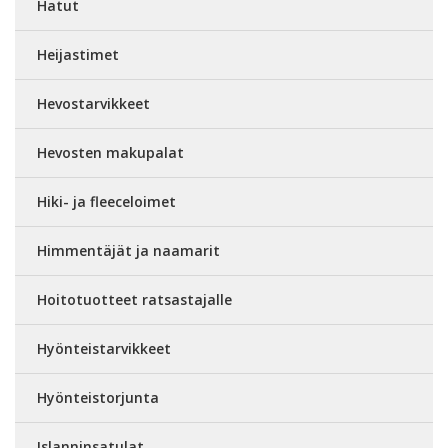
Hatut
Heijastimet
Hevostarvikkeet
Hevosten makupalat
Hiki- ja fleeceloimet
Himmentäjät ja naamarit
Hoitotuotteet ratsastajalle
Hyönteistarvikkeet
Hyönteistorjunta
Islanninsatulat