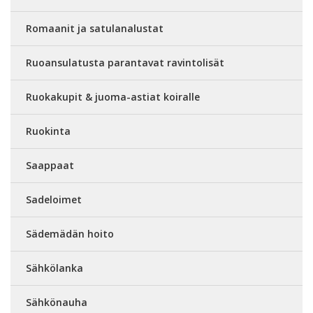
Romaanit ja satulanalustat
Ruoansulatusta parantavat ravintolisät
Ruokakupit & juoma-astiat koiralle
Ruokinta
Saappaat
Sadeloimet
Sädemädän hoito
Sähkölanka
Sähkönauha