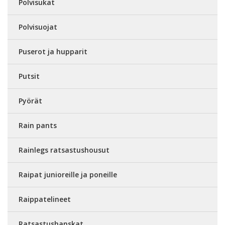
Polvisukat
Polvisuojat
Puserot ja hupparit
Putsit
Pyörät
Rain pants
Rainlegs ratsastushousut
Raipat junioreille ja poneille
Raippatelineet
Ratsastushanskat