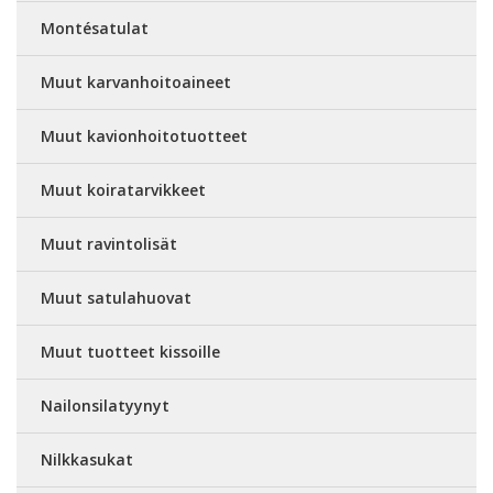
Montésatulat
Muut karvanhoitoaineet
Muut kavionhoitotuotteet
Muut koiratarvikkeet
Muut ravintolisät
Muut satulahuovat
Muut tuotteet kissoille
Nailonsilatyynyt
Nilkkasukat