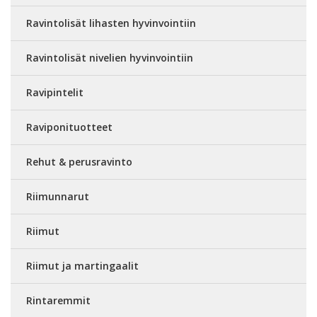
Ravintolisät lihasten hyvinvointiin
Ravintolisät nivelien hyvinvointiin
Ravipintelit
Raviponituotteet
Rehut & perusravinto
Riimunnarut
Riimut
Riimut ja martingaalit
Rintaremmit