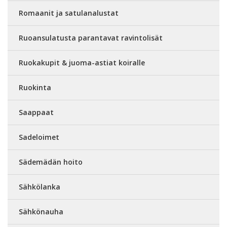
Romaanit ja satulanalustat
Ruoansulatusta parantavat ravintolisät
Ruokakupit & juoma-astiat koiralle
Ruokinta
Saappaat
Sadeloimet
Sädemädän hoito
Sähkölanka
Sähkönauha