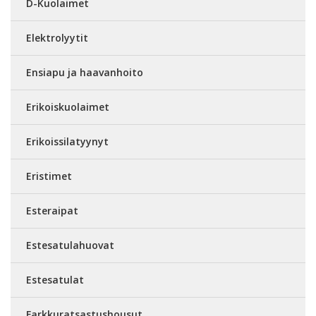
D-Kuolaimet
Elektrolyytit
Ensiapu ja haavanhoito
Erikoiskuolaimet
Erikoissilatyynyt
Eristimet
Esteraipat
Estesatulahuovat
Estesatulat
Farkkuratsastushousut