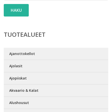
HAKU
TUOTEALUEET
Ajanottokellot
Ajolasit
Ajopiiskat
Akvaario & Kalat
Alushousut