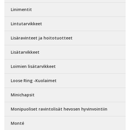
Linimentit
Lintutarvikkeet
Lisäravinteet ja hoitotuotteet
Lisätarvikkeet
Loimien lisätarvikkeet
Loose Ring -Kuolaimet
Minichapsit
Monipuoliset ravintolisät hevosen hyvinvointiin
Monté