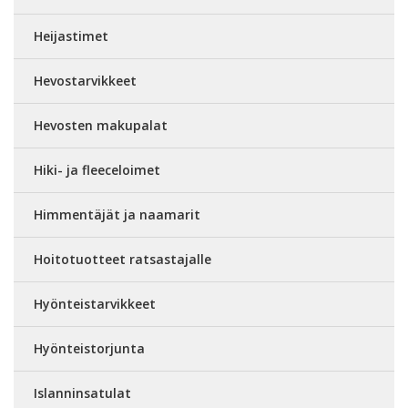
Heijastimet
Hevostarvikkeet
Hevosten makupalat
Hiki- ja fleeceloimet
Himmentäjät ja naamarit
Hoitotuotteet ratsastajalle
Hyönteistarvikkeet
Hyönteistorjunta
Islanninsatulat