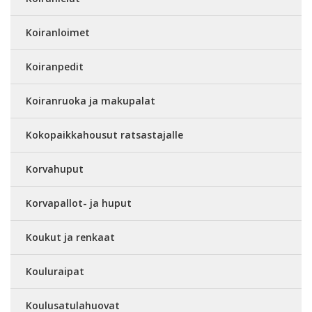
Koiranloimet
Koiranpedit
Koiranruoka ja makupalat
Kokopaikkahousut ratsastajalle
Korvahuput
Korvapallot- ja huput
Koukut ja renkaat
Kouluraipat
Koulusatulahuovat