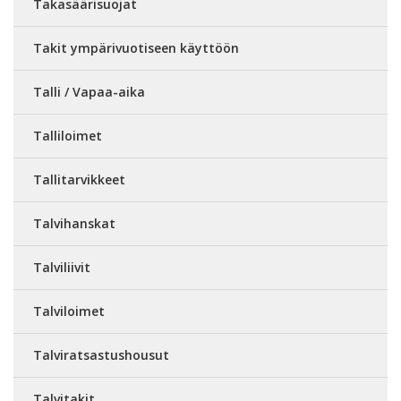
Takasäärisuojat
Takit ympärivuotiseen käyttöön
Talli / Vapaa-aika
Talliloimet
Tallitarvikkeet
Talvihanskat
Talviliivit
Talviloimet
Talviratsastushousut
Talvitakit