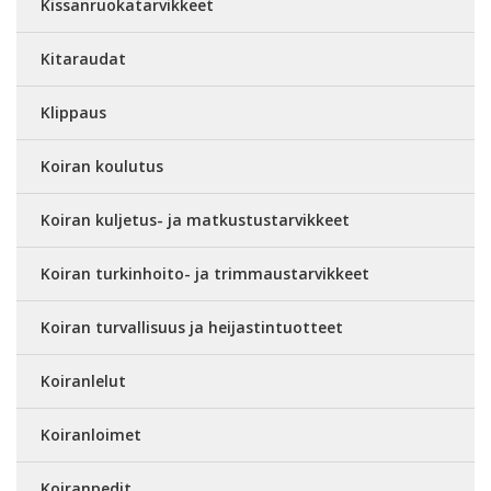
Kissanruokatarvikkeet
Kitaraudat
Klippaus
Koiran koulutus
Koiran kuljetus- ja matkustustarvikkeet
Koiran turkinhoito- ja trimmaustarvikkeet
Koiran turvallisuus ja heijastintuotteet
Koiranlelut
Koiranloimet
Koiranpedit