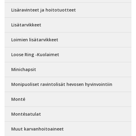
Lisäravinteet ja hoitotuotteet
Lisätarvikkeet
Loimien lisätarvikkeet
Loose Ring -Kuolaimet
Minichapsit
Monipuoliset ravintolisät hevosen hyvinvointiin
Monté
Montésatulat
Muut karvanhoitoaineet