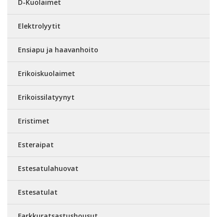
D-Kuolaimet
Elektrolyytit
Ensiapu ja haavanhoito
Erikoiskuolaimet
Erikoissilatyynyt
Eristimet
Esteraipat
Estesatulahuovat
Estesatulat
Farkkuratsastushousut