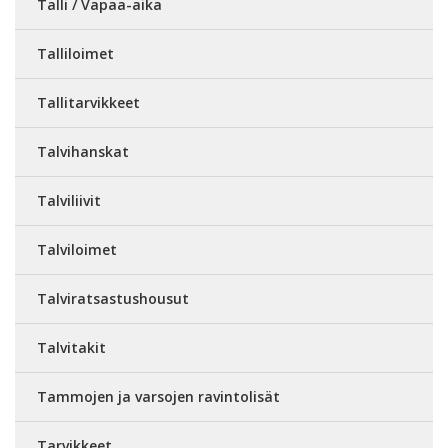
Talli / Vapaa-aika
Talliloimet
Tallitarvikkeet
Talvihanskat
Talviliivit
Talviloimet
Talviratsastushousut
Talvitakit
Tammojen ja varsojen ravintolisät
Tarvikkeet