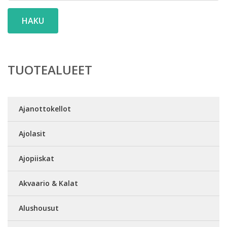
HAKU
TUOTEALUEET
Ajanottokellot
Ajolasit
Ajopiiskat
Akvaario & Kalat
Alushousut