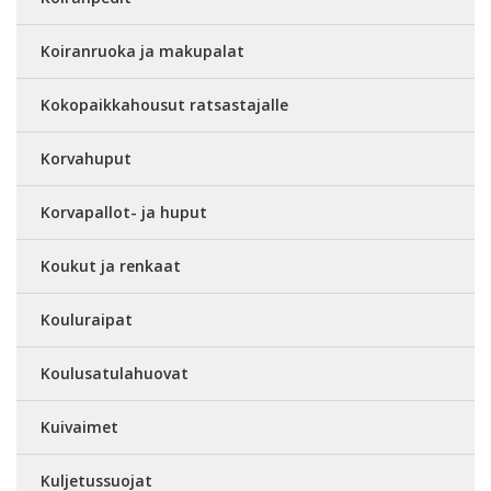
Koiranruoka ja makupalat
Kokopaikkahousut ratsastajalle
Korvahuput
Korvapallot- ja huput
Koukut ja renkaat
Kouluraipat
Koulusatulahuovat
Kuivaimet
Kuljetussuojat