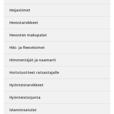
Heijastimet
Hevostarvikkeet
Hevosten makupalat
Hiki- ja fleeceloimet
Himmentäjät ja naamarit
Hoitotuotteet ratsastajalle
Hyönteistarvikkeet
Hyönteistorjunta
Islanninsatulat