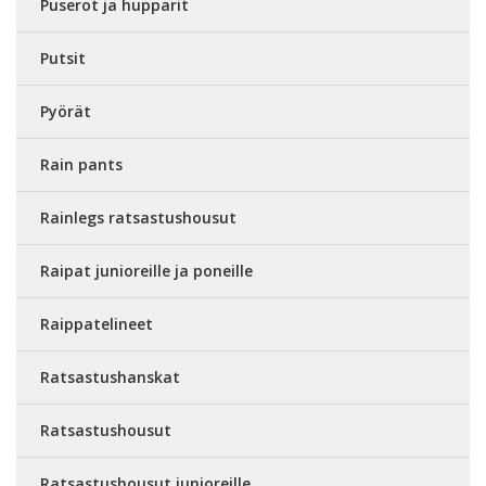
Puserot ja hupparit
Putsit
Pyörät
Rain pants
Rainlegs ratsastushousut
Raipat junioreille ja poneille
Raippatelineet
Ratsastushanskat
Ratsastushousut
Ratsastushousut junioreille