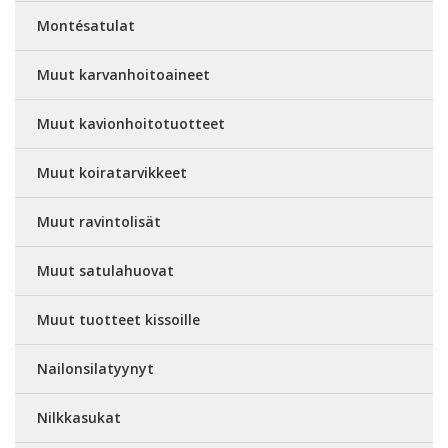
Montésatulat
Muut karvanhoitoaineet
Muut kavionhoitotuotteet
Muut koiratarvikkeet
Muut ravintolisät
Muut satulahuovat
Muut tuotteet kissoille
Nailonsilatyynyt
Nilkkasukat