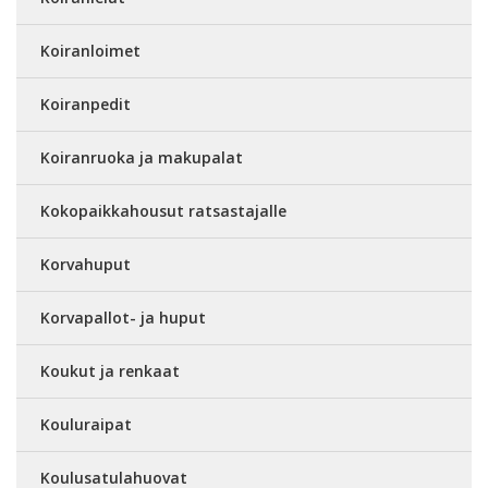
Koiranloimet
Koiranpedit
Koiranruoka ja makupalat
Kokopaikkahousut ratsastajalle
Korvahuput
Korvapallot- ja huput
Koukut ja renkaat
Kouluraipat
Koulusatulahuovat