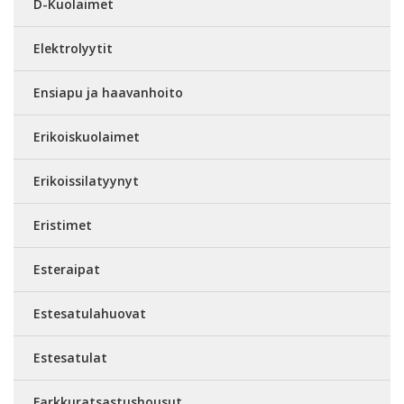
D-Kuolaimet
Elektrolyytit
Ensiapu ja haavanhoito
Erikoiskuolaimet
Erikoissilatyynyt
Eristimet
Esteraipat
Estesatulahuovat
Estesatulat
Farkkuratsastushousut