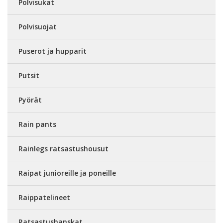
Polvisukat
Polvisuojat
Puserot ja hupparit
Putsit
Pyörät
Rain pants
Rainlegs ratsastushousut
Raipat junioreille ja poneille
Raippatelineet
Ratsastushanskat