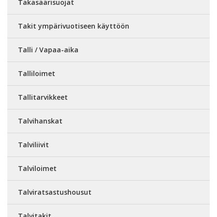
Takasäärisuojat
Takit ympärivuotiseen käyttöön
Talli / Vapaa-aika
Talliloimet
Tallitarvikkeet
Talvihanskat
Talviliivit
Talviloimet
Talviratsastushousut
Talvitakit