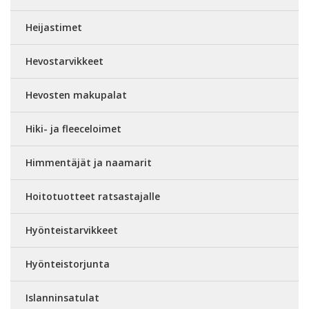
Heijastimet
Hevostarvikkeet
Hevosten makupalat
Hiki- ja fleeceloimet
Himmentäjät ja naamarit
Hoitotuotteet ratsastajalle
Hyönteistarvikkeet
Hyönteistorjunta
Islanninsatulat