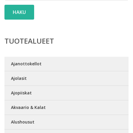
HAKU
TUOTEALUEET
Ajanottokellot
Ajolasit
Ajopiiskat
Akvaario & Kalat
Alushousut