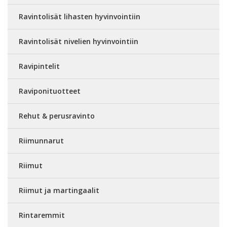
Ravintolisät lihasten hyvinvointiin
Ravintolisät nivelien hyvinvointiin
Ravipintelit
Raviponituotteet
Rehut & perusravinto
Riimunnarut
Riimut
Riimut ja martingaalit
Rintaremmit