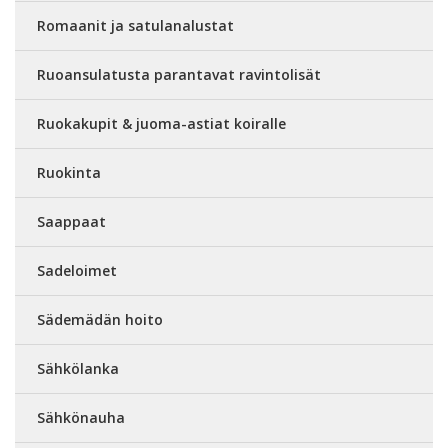
Romaanit ja satulanalustat
Ruoansulatusta parantavat ravintolisät
Ruokakupit & juoma-astiat koiralle
Ruokinta
Saappaat
Sadeloimet
Sädemädän hoito
Sähkölanka
Sähkönauha