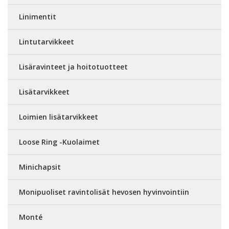
Linimentit
Lintutarvikkeet
Lisäravinteet ja hoitotuotteet
Lisätarvikkeet
Loimien lisätarvikkeet
Loose Ring -Kuolaimet
Minichapsit
Monipuoliset ravintolisät hevosen hyvinvointiin
Monté