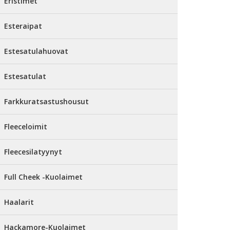
Eristimet
Esteraipat
Estesatulahuovat
Estesatulat
Farkkuratsastushousut
Fleeceloimit
Fleecesilatyynyt
Full Cheek -Kuolaimet
Haalarit
Hackamore-Kuolaimet