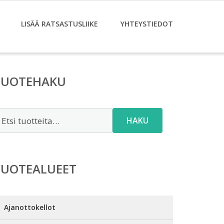
LISÄÄ RATSASTUSLIIKE
YHTEYSTIEDOT
TUOTEHAKU
tsi:
HAKU
TUOTEALUEET
Ajanottokellot