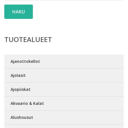
HAKU
TUOTEALUEET
Ajanottokellot
Ajolasit
Ajopiiskat
Akvaario & Kalat
Alushousut