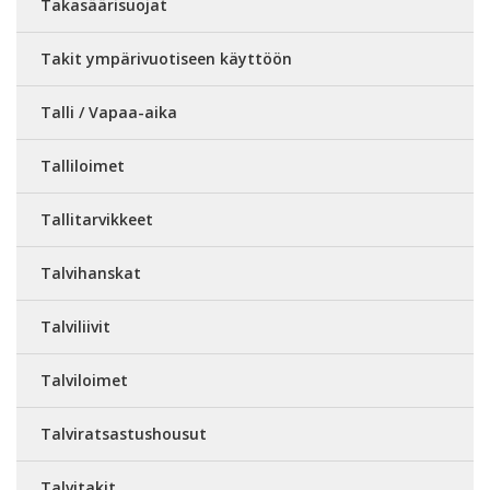
Takasäärisuojat
Takit ympärivuotiseen käyttöön
Talli / Vapaa-aika
Talliloimet
Tallitarvikkeet
Talvihanskat
Talviliivit
Talviloimet
Talviratsastushousut
Talvitakit