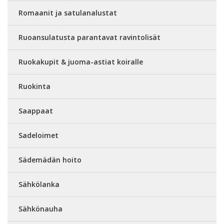
Romaanit ja satulanalustat
Ruoansulatusta parantavat ravintolisät
Ruokakupit & juoma-astiat koiralle
Ruokinta
Saappaat
Sadeloimet
Sädemädän hoito
Sähkölanka
Sähkönauha