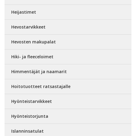
Heijastimet
Hevostarvikkeet
Hevosten makupalat
Hiki- ja fleeceloimet
Himmentäjät ja naamarit
Hoitotuotteet ratsastajalle
Hyönteistarvikkeet
Hyönteistorjunta
Islanninsatulat