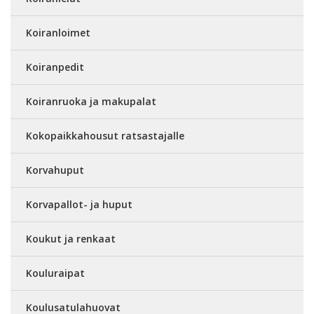
Koiranloimet
Koiranpedit
Koiranruoka ja makupalat
Kokopaikkahousut ratsastajalle
Korvahuput
Korvapallot- ja huput
Koukut ja renkaat
Kouluraipat
Koulusatulahuovat