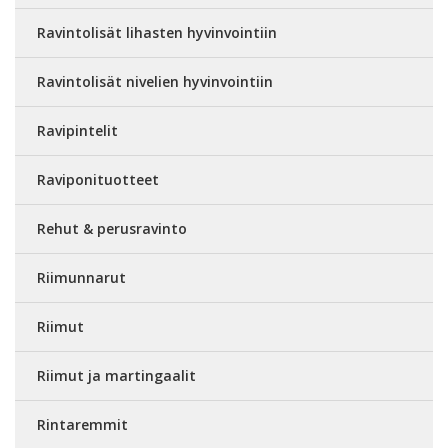
Ravintolisät lihasten hyvinvointiin
Ravintolisät nivelien hyvinvointiin
Ravipintelit
Raviponituotteet
Rehut & perusravinto
Riimunnarut
Riimut
Riimut ja martingaalit
Rintaremmit