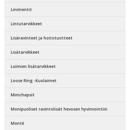
Linimentit
Lintutarvikkeet
Lisäravinteet ja hoitotuotteet
Lisätarvikkeet
Loimien lisätarvikkeet
Loose Ring -Kuolaimet
Minichapsit
Monipuoliset ravintolisät hevosen hyvinvointiin
Monté