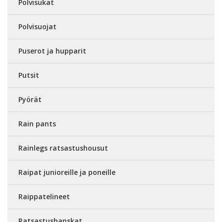
Polvisukat
Polvisuojat
Puserot ja hupparit
Putsit
Pyörät
Rain pants
Rainlegs ratsastushousut
Raipat junioreille ja poneille
Raippatelineet
Ratsastushanskat