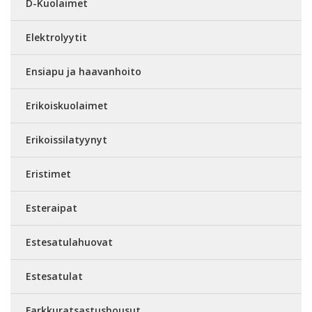
D-Kuolaimet
Elektrolyytit
Ensiapu ja haavanhoito
Erikoiskuolaimet
Erikoissilatyynyt
Eristimet
Esteraipat
Estesatulahuovat
Estesatulat
Farkkuratsastushousut