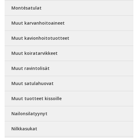
Montésatulat
Muut karvanhoitoaineet
Muut kavionhoitotuotteet
Muut koiratarvikkeet
Muut ravintolisät
Muut satulahuovat
Muut tuotteet kissoille
Nailonsilatyynyt
Nilkkasukat