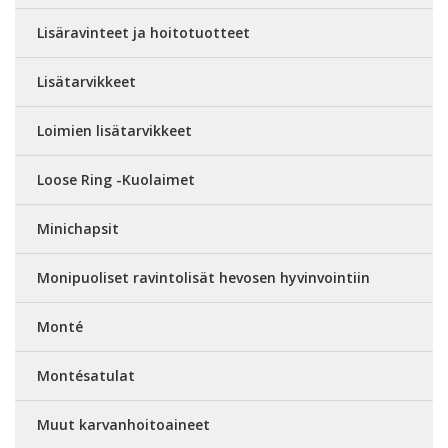
Lisäravinteet ja hoitotuotteet
Lisätarvikkeet
Loimien lisätarvikkeet
Loose Ring -Kuolaimet
Minichapsit
Monipuoliset ravintolisät hevosen hyvinvointiin
Monté
Montésatulat
Muut karvanhoitoaineet