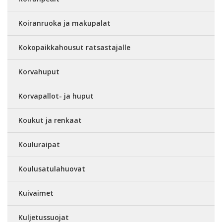
Koiranruoka ja makupalat
Kokopaikkahousut ratsastajalle
Korvahuput
Korvapallot- ja huput
Koukut ja renkaat
Kouluraipat
Koulusatulahuovat
Kuivaimet
Kuljetussuojat