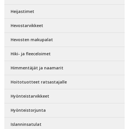
Heijastimet
Hevostarvikkeet
Hevosten makupalat
Hiki- ja fleeceloimet
Himmentäjät ja naamarit
Hoitotuotteet ratsastajalle
Hyönteistarvikkeet
Hyönteistorjunta
Islanninsatulat