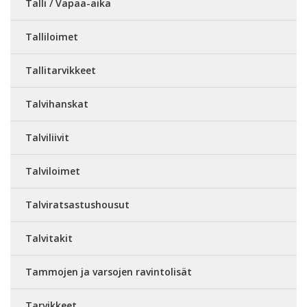
Talli / Vapaa-aika
Talliloimet
Tallitarvikkeet
Talvihanskat
Talviliivit
Talviloimet
Talviratsastushousut
Talvitakit
Tammojen ja varsojen ravintolisät
Tarvikkeet