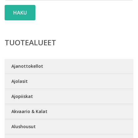
HAKU
TUOTEALUEET
Ajanottokellot
Ajolasit
Ajopiiskat
Akvaario & Kalat
Alushousut