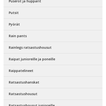
Puserot ja hupparit
Putsit
Pyörät
Rain pants
Rainlegs ratsastushousut
Raipat junioreille ja poneille
Raippatelineet
Ratsastushanskat
Ratsastushousut
Ratsastushousut junioreille