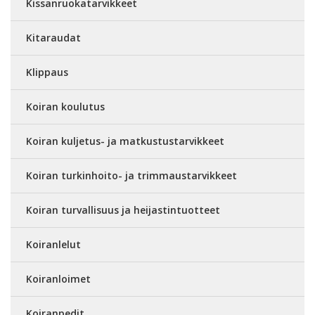
Kissanruokatarvikkeet
Kitaraudat
Klippaus
Koiran koulutus
Koiran kuljetus- ja matkustustarvikkeet
Koiran turkinhoito- ja trimmaustarvikkeet
Koiran turvallisuus ja heijastintuotteet
Koiranlelut
Koiranloimet
Koiranpedit