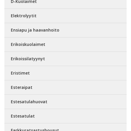
D-Kuolaimet
Elektrolyytit
Ensiapu ja haavanhoito
Erikoiskuolaimet
Erikoissilatyynyt
Eristimet
Esteraipat
Estesatulahuovat
Estesatulat
Farkkuratsastushousut