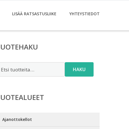
LISÄÄ RATSASTUSLIIKE
YHTEYSTIEDOT
TUOTEHAKU
tsi:
HAKU
TUOTEALUEET
Ajanottokellot