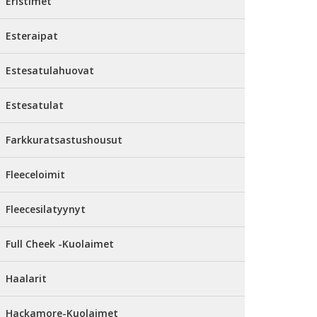
Eristimet
Esteraipat
Estesatulahuovat
Estesatulat
Farkkuratsastushousut
Fleeceloimit
Fleecesilatyynyt
Full Cheek -Kuolaimet
Haalarit
Hackamore-Kuolaimet