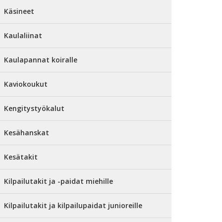
Käsineet
Kaulaliinat
Kaulapannat koiralle
Kaviokoukut
Kengitystyökalut
Kesähanskat
Kesätakit
Kilpailutakit ja -paidat miehille
Kilpailutakit ja kilpailupaidat junioreille