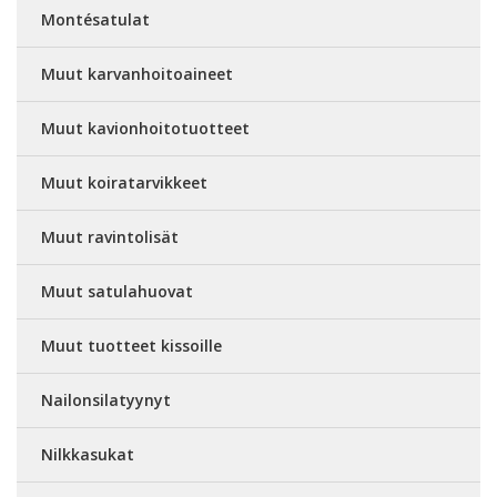
Montésatulat
Muut karvanhoitoaineet
Muut kavionhoitotuotteet
Muut koiratarvikkeet
Muut ravintolisät
Muut satulahuovat
Muut tuotteet kissoille
Nailonsilatyynyt
Nilkkasukat