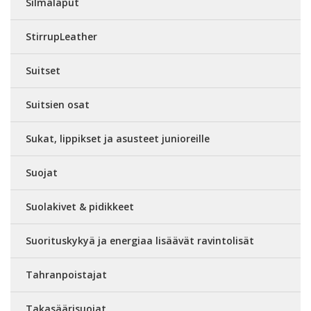
Silmälaput
StirrupLeather
Suitset
Suitsien osat
Sukat, lippikset ja asusteet junioreille
Suojat
Suolakivet & pidikkeet
Suorituskykyä ja energiaa lisäävät ravintolisät
Tahranpoistajat
Takasäärisuojat