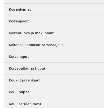
Koiranloimet
Koiranpedit
Koiranruoka ja makupalat
Kokopaikkahousut ratsastajalle
Korvahuput
Korvapallot- ja huput
Koukut ja renkaat
Kouluraipat
Koulusatulahuovat