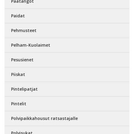
Päätangot
Paidat
Pehmusteet
Pelham-Kuolaimet
Pesusienet
Piiskat
Pintelipatjat
Pintelit
Polvipaikkahousut ratsastajalle
Polvisukat