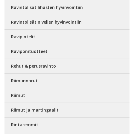
Ravintolisät lihasten hyvinvointiin
Ravintolisät nivelien hyvinvointiin
Ravipintelit
Raviponituotteet
Rehut & perusravinto
Riimunnarut
Riimut
Riimut ja martingaalit
Rintaremmit