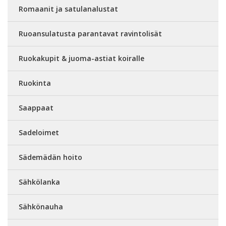
Romaanit ja satulanalustat
Ruoansulatusta parantavat ravintolisät
Ruokakupit & juoma-astiat koiralle
Ruokinta
Saappaat
Sadeloimet
Sädemädän hoito
Sähkölanka
Sähkönauha