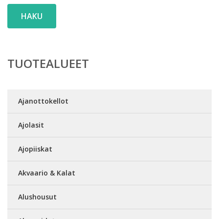
HAKU
TUOTEALUEET
Ajanottokellot
Ajolasit
Ajopiiskat
Akvaario & Kalat
Alushousut