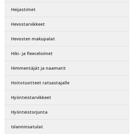
Heijastimet
Hevostarvikkeet
Hevosten makupalat
Hiki- ja fleeceloimet
Himmentäjät ja naamarit
Hoitotuotteet ratsastajalle
Hyönteistarvikkeet
Hyönteistorjunta
Islanninsatulat