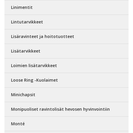
Linimentit
Lintutarvikkeet
Lisäravinteet ja hoitotuotteet
Lisätarvikkeet
Loimien lisätarvikkeet
Loose Ring -Kuolaimet
Minichapsit
Monipuoliset ravintolisät hevosen hyvinvointiin
Monté