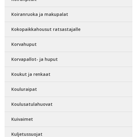
Koiranruoka ja makupalat
Kokopaikkahousut ratsastajalle
Korvahuput
Korvapallot- ja huput
Koukut ja renkaat
Kouluraipat
Koulusatulahuovat
Kuivaimet
Kuljetussuojat