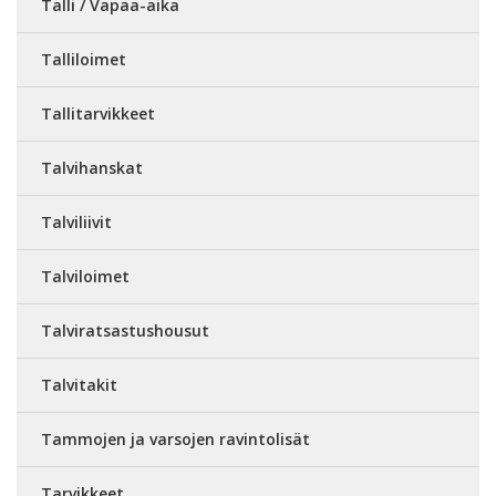
Talli / Vapaa-aika
Talliloimet
Tallitarvikkeet
Talvihanskat
Talviliivit
Talviloimet
Talviratsastushousut
Talvitakit
Tammojen ja varsojen ravintolisät
Tarvikkeet