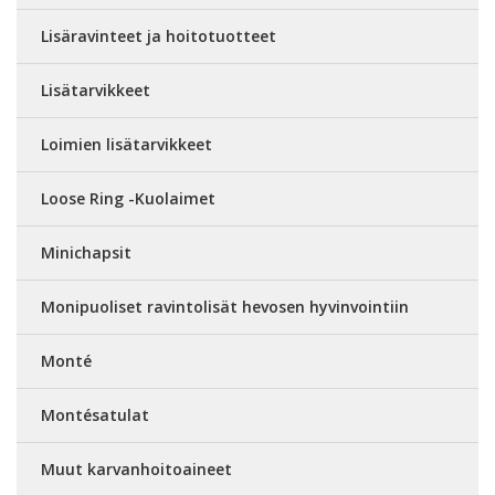
Lisäravinteet ja hoitotuotteet
Lisätarvikkeet
Loimien lisätarvikkeet
Loose Ring -Kuolaimet
Minichapsit
Monipuoliset ravintolisät hevosen hyvinvointiin
Monté
Montésatulat
Muut karvanhoitoaineet