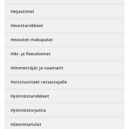
Heijastimet
Hevostarvikkeet
Hevosten makupalat
Hiki- ja fleeceloimet
Himmentäjät ja naamarit
Hoitotuotteet ratsastajalle
Hyönteistarvikkeet
Hyönteistorjunta
Islanninsatulat