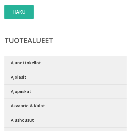
HAKU
TUOTEALUEET
Ajanottokellot
Ajolasit
Ajopiiskat
Akvaario & Kalat
Alushousut