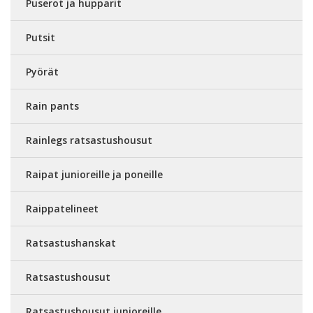
Puserot ja hupparit
Putsit
Pyörät
Rain pants
Rainlegs ratsastushousut
Raipat junioreille ja poneille
Raippatelineet
Ratsastushanskat
Ratsastushousut
Ratsastushousut junioreille