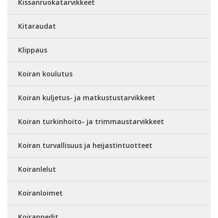
Kissanruokatarvikkeet
Kitaraudat
Klippaus
Koiran koulutus
Koiran kuljetus- ja matkustustarvikkeet
Koiran turkinhoito- ja trimmaustarvikkeet
Koiran turvallisuus ja heijastintuotteet
Koiranlelut
Koiranloimet
Koiranpedit