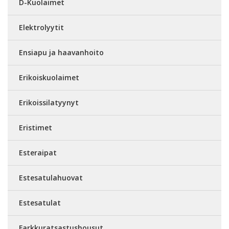
D-Kuolaimet
Elektrolyytit
Ensiapu ja haavanhoito
Erikoiskuolaimet
Erikoissilatyynyt
Eristimet
Esteraipat
Estesatulahuovat
Estesatulat
Farkkuratsastushousut