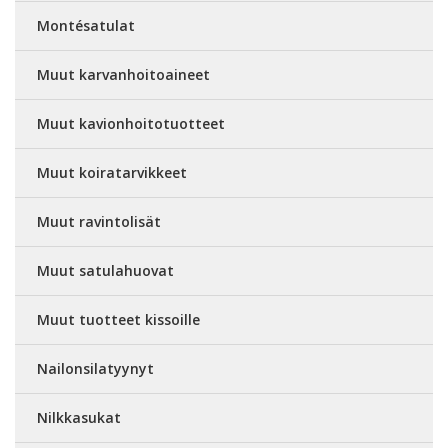
Montésatulat
Muut karvanhoitoaineet
Muut kavionhoitotuotteet
Muut koiratarvikkeet
Muut ravintolisät
Muut satulahuovat
Muut tuotteet kissoille
Nailonsilatyynyt
Nilkkasukat