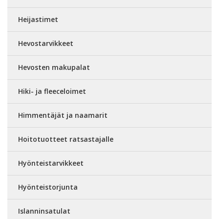
Heijastimet
Hevostarvikkeet
Hevosten makupalat
Hiki- ja fleeceloimet
Himmentäjät ja naamarit
Hoitotuotteet ratsastajalle
Hyönteistarvikkeet
Hyönteistorjunta
Islanninsatulat