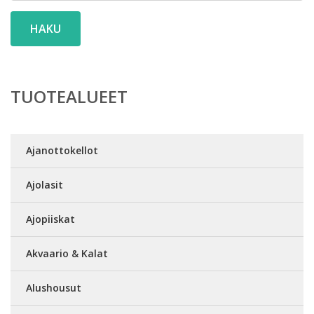
HAKU
TUOTEALUEET
Ajanottokellot
Ajolasit
Ajopiiskat
Akvaario & Kalat
Alushousut