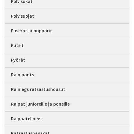
Polvisukat
Polvisuojat
Puserot ja hupparit
Putsit
Pyörät
Rain pants
Rainlegs ratsastushousut
Raipat junioreille ja poneille
Raippatelineet
Ratsastushanskat