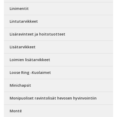
Linimentit
Lintutarvikkeet
Lisäravinteet ja hoitotuotteet
Lisätarvikkeet
Loimien lisätarvikkeet
Loose Ring -Kuolaimet
Minichapsit
Monipuoliset ravintolisät hevosen hyvinvointiin
Monté