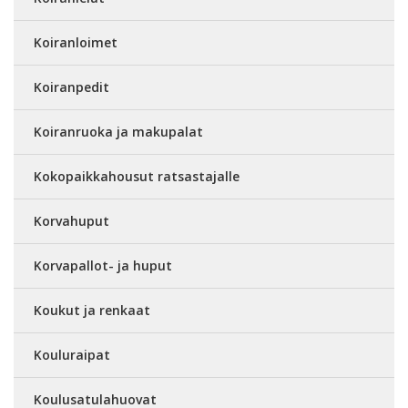
Koiranloimet
Koiranpedit
Koiranruoka ja makupalat
Kokopaikkahousut ratsastajalle
Korvahuput
Korvapallot- ja huput
Koukut ja renkaat
Kouluraipat
Koulusatulahuovat