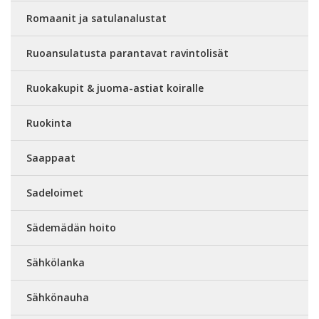
Romaanit ja satulanalustat
Ruoansulatusta parantavat ravintolisät
Ruokakupit & juoma-astiat koiralle
Ruokinta
Saappaat
Sadeloimet
Sädemädän hoito
Sähkölanka
Sähkönauha