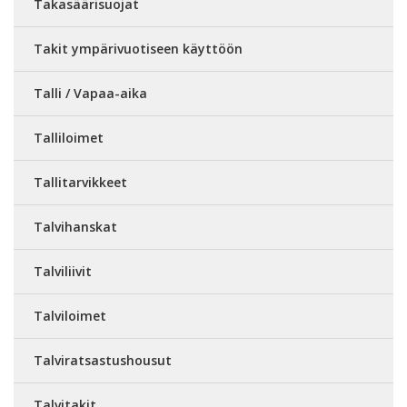
Takasäärisuojat
Takit ympärivuotiseen käyttöön
Talli / Vapaa-aika
Talliloimet
Tallitarvikkeet
Talvihanskat
Talviliivit
Talviloimet
Talviratsastushousut
Talvitakit