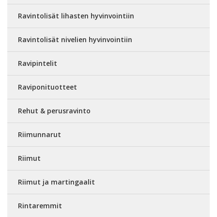
Ravintolisät lihasten hyvinvointiin
Ravintolisät nivelien hyvinvointiin
Ravipintelit
Raviponituotteet
Rehut & perusravinto
Riimunnarut
Riimut
Riimut ja martingaalit
Rintaremmit