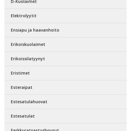
D-Kuolaimet
Elektrolyytit
Ensiapu ja haavanhoito
Erikoiskuolaimet
Erikoissilatyynyt
Eristimet
Esteraipat
Estesatulahuovat
Estesatulat
Farkkuratsastushousut