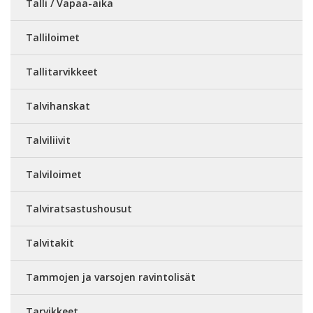
Talli / Vapaa-aika
Talliloimet
Tallitarvikkeet
Talvihanskat
Talviliivit
Talviloimet
Talviratsastushousut
Talvitakit
Tammojen ja varsojen ravintolisät
Tarvikkeet