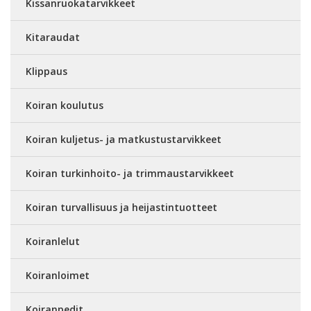
Kissanruokatarvikkeet
Kitaraudat
Klippaus
Koiran koulutus
Koiran kuljetus- ja matkustustarvikkeet
Koiran turkinhoito- ja trimmaustarvikkeet
Koiran turvallisuus ja heijastintuotteet
Koiranlelut
Koiranloimet
Koiranpedit