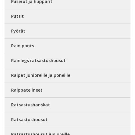
Puserot ja hupparit
Putsit
Pyörät
Rain pants
Rainlegs ratsastushousut
Raipat junioreille ja poneille
Raippatelineet
Ratsastushanskat
Ratsastushousut
Ratsastushousut junioreille