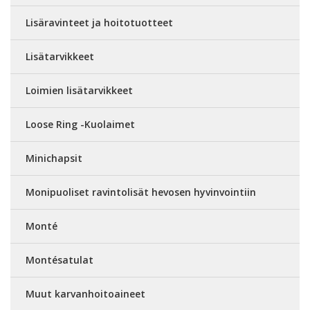
Lisäravinteet ja hoitotuotteet
Lisätarvikkeet
Loimien lisätarvikkeet
Loose Ring -Kuolaimet
Minichapsit
Monipuoliset ravintolisät hevosen hyvinvointiin
Monté
Montésatulat
Muut karvanhoitoaineet