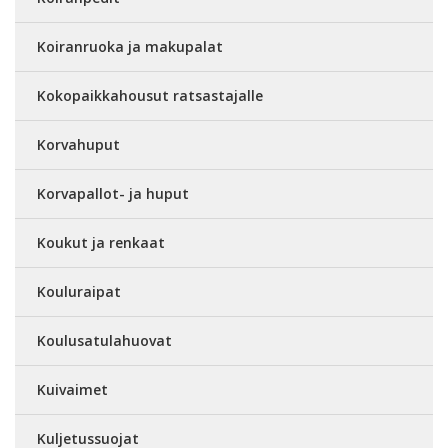
Koiranruoka ja makupalat
Kokopaikkahousut ratsastajalle
Korvahuput
Korvapallot- ja huput
Koukut ja renkaat
Kouluraipat
Koulusatulahuovat
Kuivaimet
Kuljetussuojat