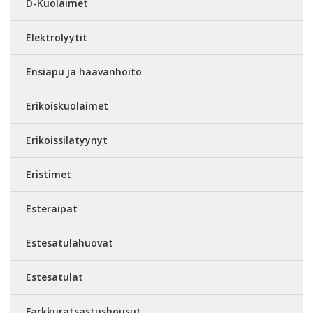
D-Kuolaimet
Elektrolyytit
Ensiapu ja haavanhoito
Erikoiskuolaimet
Erikoissilatyynyt
Eristimet
Esteraipat
Estesatulahuovat
Estesatulat
Farkkuratsastushousut