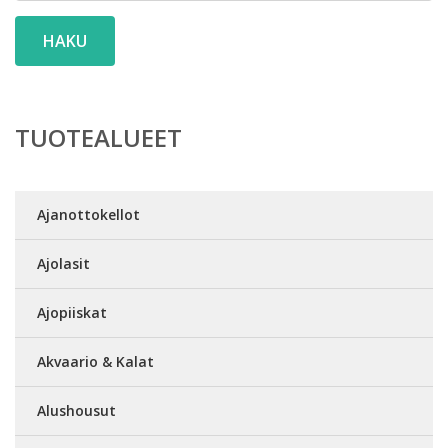
HAKU
TUOTEALUEET
Ajanottokellot
Ajolasit
Ajopiiskat
Akvaario & Kalat
Alushousut