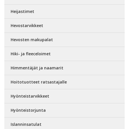
Heijastimet
Hevostarvikkeet
Hevosten makupalat
Hiki- ja fleeceloimet
Himmentäjät ja naamarit
Hoitotuotteet ratsastajalle
Hyönteistarvikkeet
Hyönteistorjunta
Islanninsatulat