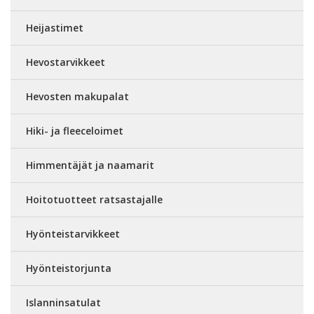
Heijastimet
Hevostarvikkeet
Hevosten makupalat
Hiki- ja fleeceloimet
Himmentäjät ja naamarit
Hoitotuotteet ratsastajalle
Hyönteistarvikkeet
Hyönteistorjunta
Islanninsatulat