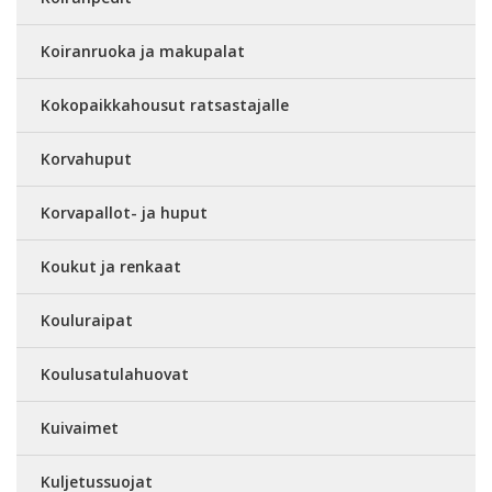
Koiranruoka ja makupalat
Kokopaikkahousut ratsastajalle
Korvahuput
Korvapallot- ja huput
Koukut ja renkaat
Kouluraipat
Koulusatulahuovat
Kuivaimet
Kuljetussuojat