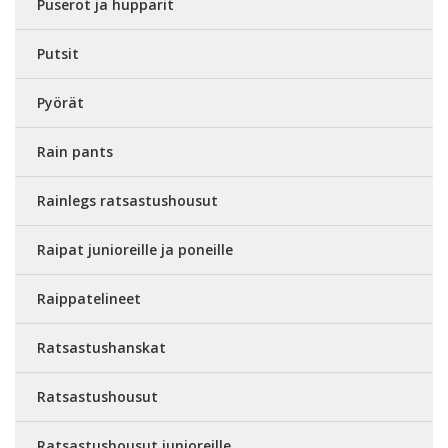
Puserot ja hupparit
Putsit
Pyörät
Rain pants
Rainlegs ratsastushousut
Raipat junioreille ja poneille
Raippatelineet
Ratsastushanskat
Ratsastushousut
Ratsastushousut junioreille