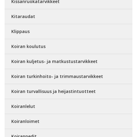
Kissanruokatarvikkeet
Kitaraudat
Klippaus
Koiran koulutus
Koiran kuljetus- ja matkustustarvikkeet
Koiran turkinhoito- ja trimmaustarvikkeet
Koiran turvallisuus ja heijastintuotteet
Koiranlelut
Koiranloimet
Koiranpedit