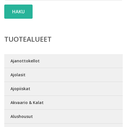
HAKU
TUOTEALUEET
Ajanottokellot
Ajolasit
Ajopiiskat
Akvaario & Kalat
Alushousut