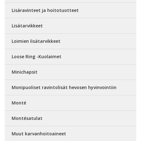
Lisäravinteet ja hoitotuotteet
Lisätarvikkeet
Loimien lisätarvikkeet
Loose Ring -Kuolaimet
Minichapsit
Monipuoliset ravintolisät hevosen hyvinvointiin
Monté
Montésatulat
Muut karvanhoitoaineet