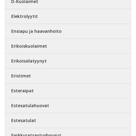
D-Kuolaimet
Elektrolyytit
Ensiapu ja haavanhoito
Erikoiskuolaimet
Erikoissilatyynyt
Eristimet
Esteraipat
Estesatulahuovat
Estesatulat
Farkkuratsastushousut