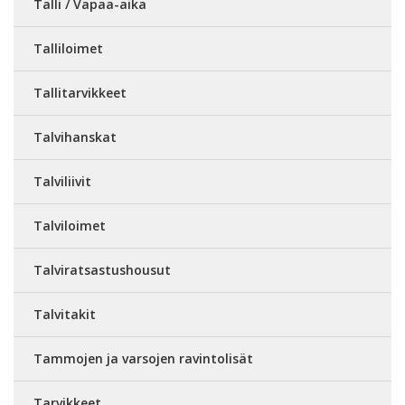
Talli / Vapaa-aika
Talliloimet
Tallitarvikkeet
Talvihanskat
Talviliivit
Talviloimet
Talviratsastushousut
Talvitakit
Tammojen ja varsojen ravintolisät
Tarvikkeet