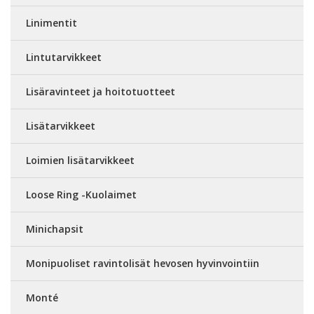
Linimentit
Lintutarvikkeet
Lisäravinteet ja hoitotuotteet
Lisätarvikkeet
Loimien lisätarvikkeet
Loose Ring -Kuolaimet
Minichapsit
Monipuoliset ravintolisät hevosen hyvinvointiin
Monté