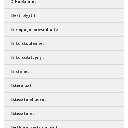
D-Kuolaimet
Elektrolyytit
Ensiapu ja haavanhoito
Erikoiskuolaimet
Erikoissilatyynyt
Eristimet
Esteraipat
Estesatulahuovat
Estesatulat
Farkkuratsastushousut