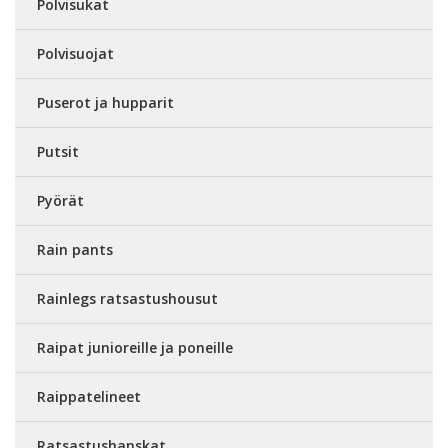
Polvisukat
Polvisuojat
Puserot ja hupparit
Putsit
Pyörät
Rain pants
Rainlegs ratsastushousut
Raipat junioreille ja poneille
Raippatelineet
Ratsastushanskat