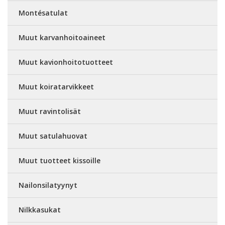
Montésatulat
Muut karvanhoitoaineet
Muut kavionhoitotuotteet
Muut koiratarvikkeet
Muut ravintolisät
Muut satulahuovat
Muut tuotteet kissoille
Nailonsilatyynyt
Nilkkasukat