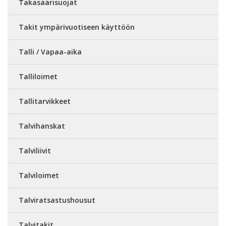
Takasäärisuojat
Takit ympärivuotiseen käyttöön
Talli / Vapaa-aika
Talliloimet
Tallitarvikkeet
Talvihanskat
Talviliivit
Talviloimet
Talviratsastushousut
Talvitakit