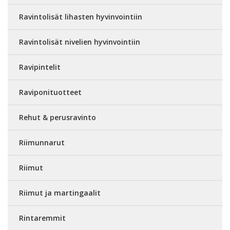
Ravintolisät lihasten hyvinvointiin
Ravintolisät nivelien hyvinvointiin
Ravipintelit
Raviponituotteet
Rehut & perusravinto
Riimunnarut
Riimut
Riimut ja martingaalit
Rintaremmit