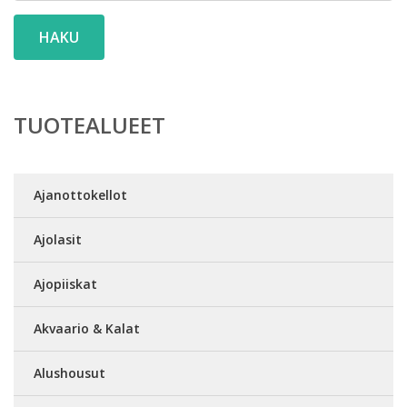
HAKU
TUOTEALUEET
Ajanottokellot
Ajolasit
Ajopiiskat
Akvaario & Kalat
Alushousut