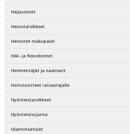
Heijastimet
Hevostarvikkeet
Hevosten makupalat
Hiki- ja fleeceloimet
Himmentäjät ja naamarit
Hoitotuotteet ratsastajalle
Hyönteistarvikkeet
Hyönteistorjunta
Islanninsatulat