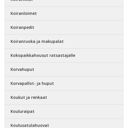
Koiranloimet
Koiranpedit
Koiranruoka ja makupalat
Kokopaikkahousut ratsastajalle
Korvahuput
Korvapallot- ja huput
Koukut ja renkaat
Kouluraipat
Koulusatulahuovat