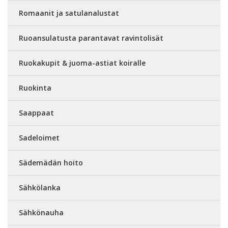
Romaanit ja satulanalustat
Ruoansulatusta parantavat ravintolisät
Ruokakupit & juoma-astiat koiralle
Ruokinta
Saappaat
Sadeloimet
Sädemädän hoito
Sähkölanka
Sähkönauha