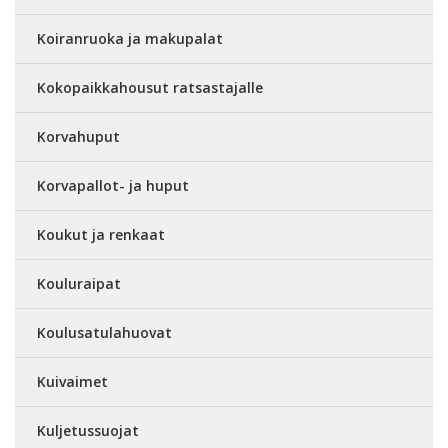
Koiranruoka ja makupalat
Kokopaikkahousut ratsastajalle
Korvahuput
Korvapallot- ja huput
Koukut ja renkaat
Kouluraipat
Koulusatulahuovat
Kuivaimet
Kuljetussuojat