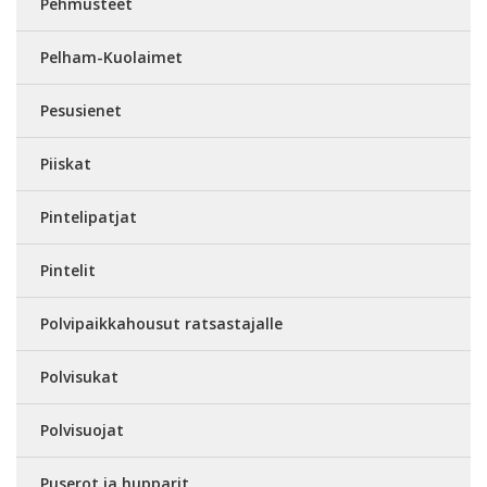
Pehmusteet
Pelham-Kuolaimet
Pesusienet
Piiskat
Pintelipatjat
Pintelit
Polvipaikkahousut ratsastajalle
Polvisukat
Polvisuojat
Puserot ja hupparit