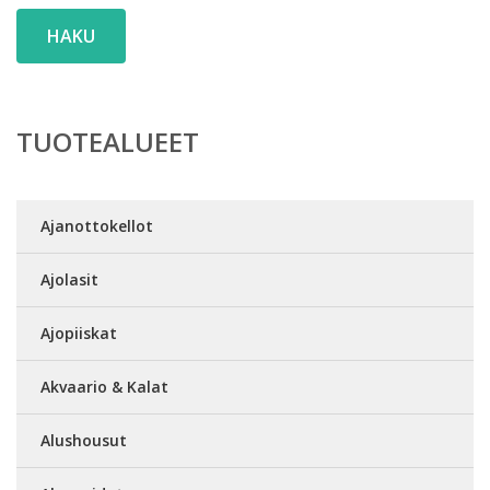
HAKU
TUOTEALUEET
Ajanottokellot
Ajolasit
Ajopiiskat
Akvaario & Kalat
Alushousut