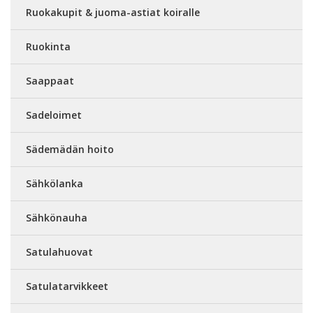
Ruokakupit & juoma-astiat koiralle
Ruokinta
Saappaat
Sadeloimet
Sädemädän hoito
Sähkölanka
Sähkönauha
Satulahuovat
Satulatarvikkeet