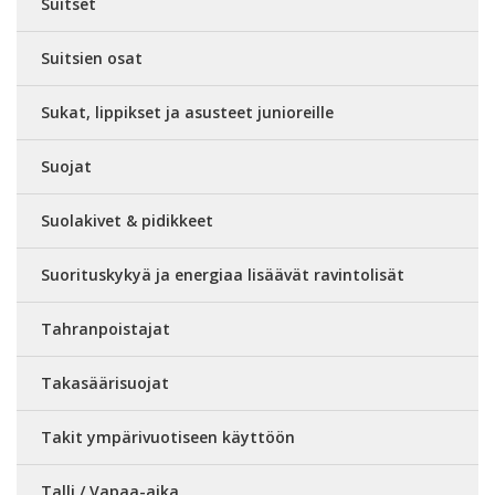
Suitset
Suitsien osat
Sukat, lippikset ja asusteet junioreille
Suojat
Suolakivet & pidikkeet
Suorituskykyä ja energiaa lisäävät ravintolisät
Tahranpoistajat
Takasäärisuojat
Takit ympärivuotiseen käyttöön
Talli / Vapaa-aika