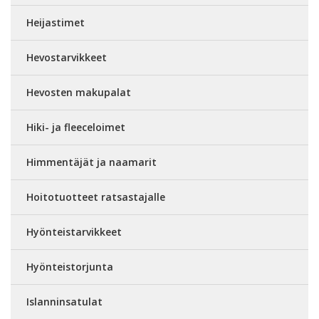
Heijastimet
Hevostarvikkeet
Hevosten makupalat
Hiki- ja fleeceloimet
Himmentäjät ja naamarit
Hoitotuotteet ratsastajalle
Hyönteistarvikkeet
Hyönteistorjunta
Islanninsatulat