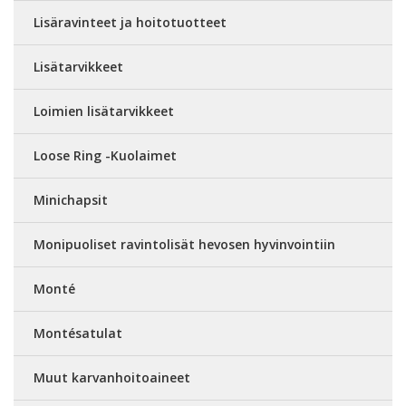
Lisäravinteet ja hoitotuotteet
Lisätarvikkeet
Loimien lisätarvikkeet
Loose Ring -Kuolaimet
Minichapsit
Monipuoliset ravintolisät hevosen hyvinvointiin
Monté
Montésatulat
Muut karvanhoitoaineet