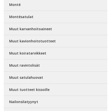
Monté
Montésatulat
Muut karvanhoitoaineet
Muut kavionhoitotuotteet
Muut koiratarvikkeet
Muut ravintolisät
Muut satulahuovat
Muut tuotteet kissoille
Nailonsilatyynyt