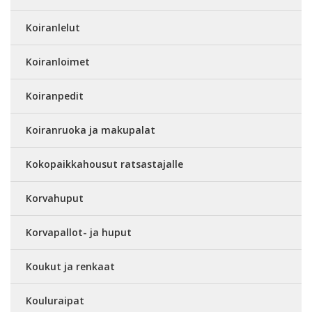
Koiranlelut
Koiranloimet
Koiranpedit
Koiranruoka ja makupalat
Kokopaikkahousut ratsastajalle
Korvahuput
Korvapallot- ja huput
Koukut ja renkaat
Kouluraipat