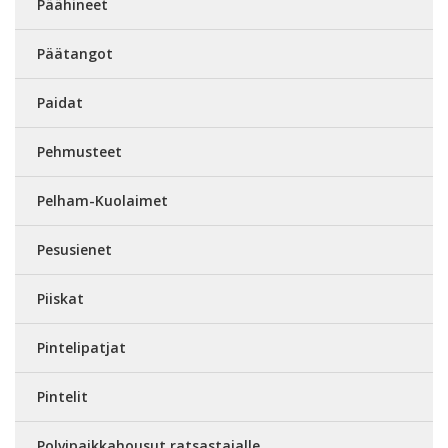
Päähineet
Päätangot
Paidat
Pehmusteet
Pelham-Kuolaimet
Pesusienet
Piiskat
Pintelipatjat
Pintelit
Polvipaikkahousut ratsastajalle