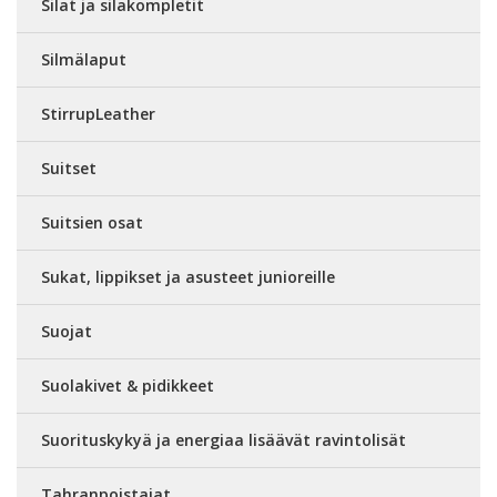
Silat ja silakompletit
Silmälaput
StirrupLeather
Suitset
Suitsien osat
Sukat, lippikset ja asusteet junioreille
Suojat
Suolakivet & pidikkeet
Suorituskykyä ja energiaa lisäävät ravintolisät
Tahranpoistajat