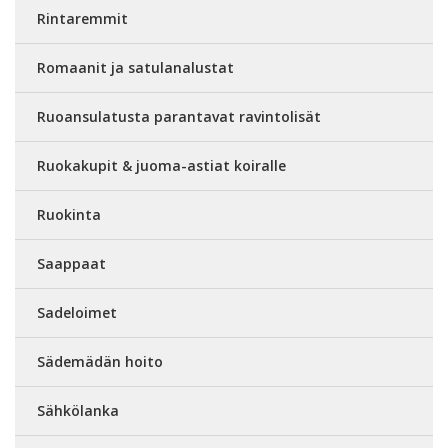
Rintaremmit
Romaanit ja satulanalustat
Ruoansulatusta parantavat ravintolisät
Ruokakupit & juoma-astiat koiralle
Ruokinta
Saappaat
Sadeloimet
Sädemädän hoito
Sähkölanka