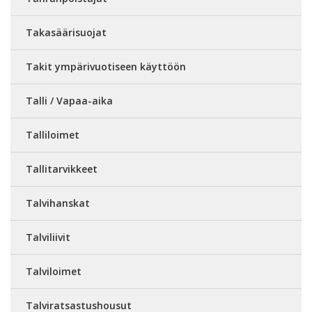
Takasäärisuojat
Takit ympärivuotiseen käyttöön
Talli / Vapaa-aika
Talliloimet
Tallitarvikkeet
Talvihanskat
Talviliivit
Talviloimet
Talviratsastushousut