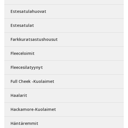
Estesatulahuovat
Estesatulat
Farkkuratsastushousut
Fleeceloimit
Fleecesilatyynyt
Full Cheek -Kuolaimet
Haalarit
Hackamore-Kuolaimet
Häntäremmit