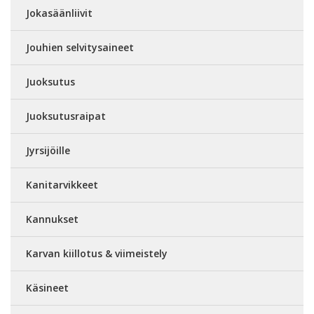
Jokasäänliivit
Jouhien selvitysaineet
Juoksutus
Juoksutusraipat
Jyrsijöille
Kanitarvikkeet
Kannukset
Karvan kiillotus & viimeistely
Käsineet