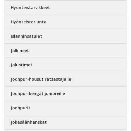
Hyönteistarvikkeet
Hyönteistorjunta
Islanninsatulat
Jalkineet
Jalustimet
Jodhpur-housut ratsastajalle
Jodhpur-kengät junioreille
Jodhpurit
Jokasäänhanskat