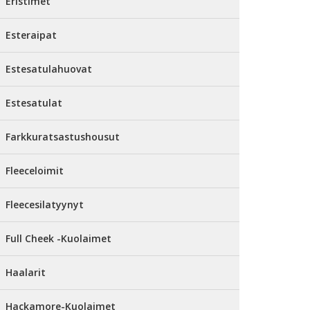
Eristimet
Esteraipat
Estesatulahuovat
Estesatulat
Farkkuratsastushousut
Fleeceloimit
Fleecesilatyynyt
Full Cheek -Kuolaimet
Haalarit
Hackamore-Kuolaimet