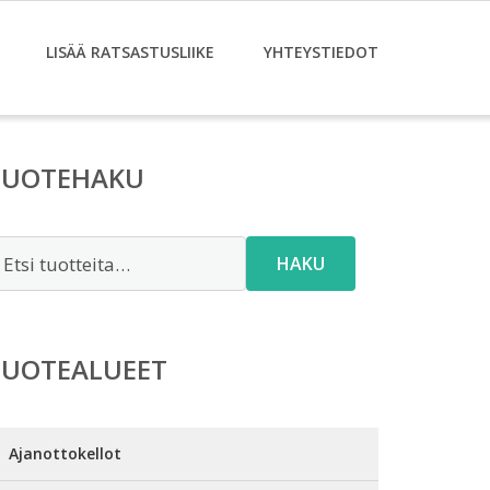
LISÄÄ RATSASTUSLIIKE
YHTEYSTIEDOT
TUOTEHAKU
tsi:
HAKU
TUOTEALUEET
Ajanottokellot