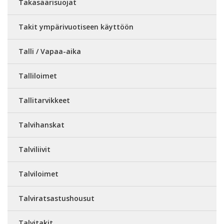
Takasäärisuojat
Takit ympärivuotiseen käyttöön
Talli / Vapaa-aika
Talliloimet
Tallitarvikkeet
Talvihanskat
Talviliivit
Talviloimet
Talviratsastushousut
Talvitakit