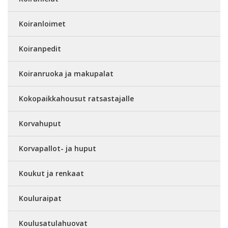
Koiranloimet
Koiranpedit
Koiranruoka ja makupalat
Kokopaikkahousut ratsastajalle
Korvahuput
Korvapallot- ja huput
Koukut ja renkaat
Kouluraipat
Koulusatulahuovat