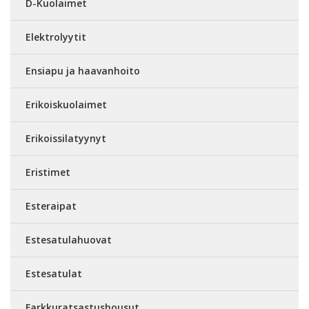
D-Kuolaimet
Elektrolyytit
Ensiapu ja haavanhoito
Erikoiskuolaimet
Erikoissilatyynyt
Eristimet
Esteraipat
Estesatulahuovat
Estesatulat
Farkkuratsastushousut