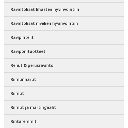
Ravintolisät lihasten hyvinvointiin
Ravintolisät nivelien hyvinvointiin
Ravipintelit
Raviponituotteet
Rehut & perusravinto
Riimunnarut
Riimut
Riimut ja martingaalit
Rintaremmit