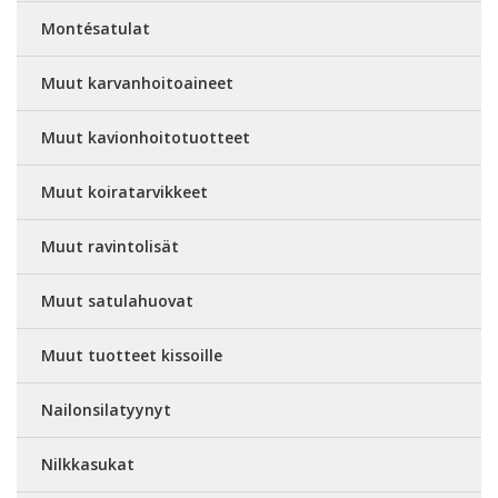
Montésatulat
Muut karvanhoitoaineet
Muut kavionhoitotuotteet
Muut koiratarvikkeet
Muut ravintolisät
Muut satulahuovat
Muut tuotteet kissoille
Nailonsilatyynyt
Nilkkasukat