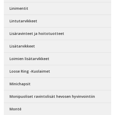
Linimentit
Lintutarvikkeet
Lisäravinteet ja hoitotuotteet
Lisätarvikkeet
Loimien lisätarvikkeet
Loose Ring -Kuolaimet
Minichapsit
Monipuoliset ravintolisät hevosen hyvinvointiin
Monté