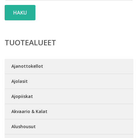
HAKU
TUOTEALUEET
Ajanottokellot
Ajolasit
Ajopiiskat
Akvaario & Kalat
Alushousut