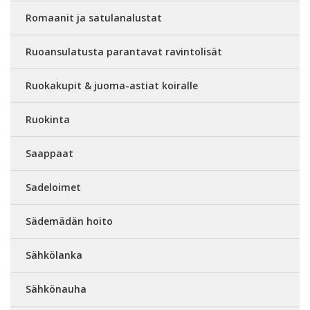
Romaanit ja satulanalustat
Ruoansulatusta parantavat ravintolisät
Ruokakupit & juoma-astiat koiralle
Ruokinta
Saappaat
Sadeloimet
Sädemädän hoito
Sähkölanka
Sähkönauha