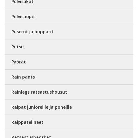
Polvisukat
Polvisuojat
Puserot ja hupparit
Putsit
Pyörät
Rain pants
Rainlegs ratsastushousut
Raipat junioreille ja poneille
Raippatelineet
Ratsastushanskat