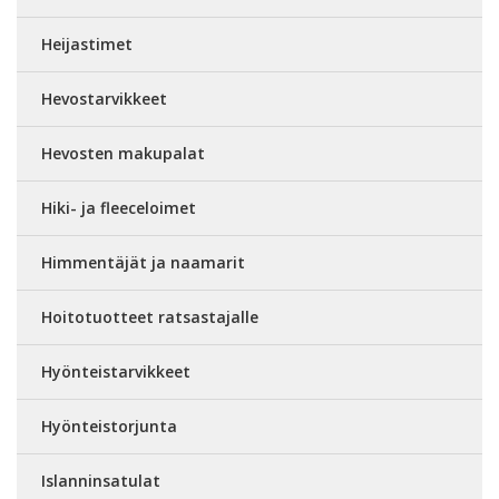
Heijastimet
Hevostarvikkeet
Hevosten makupalat
Hiki- ja fleeceloimet
Himmentäjät ja naamarit
Hoitotuotteet ratsastajalle
Hyönteistarvikkeet
Hyönteistorjunta
Islanninsatulat