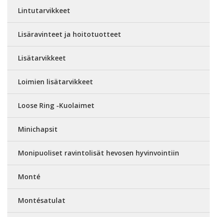
Lintutarvikkeet
Lisäravinteet ja hoitotuotteet
Lisätarvikkeet
Loimien lisätarvikkeet
Loose Ring -Kuolaimet
Minichapsit
Monipuoliset ravintolisät hevosen hyvinvointiin
Monté
Montésatulat