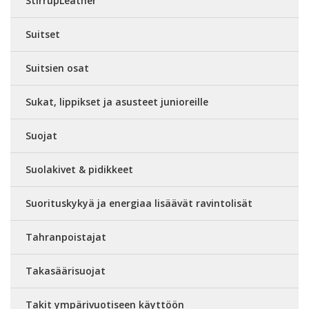
StirrupLeather
Suitset
Suitsien osat
Sukat, lippikset ja asusteet junioreille
Suojat
Suolakivet & pidikkeet
Suorituskykyä ja energiaa lisäävät ravintolisät
Tahranpoistajat
Takasäärisuojat
Takit ympärivuotiseen käyttöön