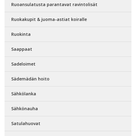
Ruoansulatusta parantavat ravintolisät
Ruokakupit & juoma-astiat koiralle
Ruokinta
Saappaat
Sadeloimet
Sädemädän hoito
Sähkölanka
Sähkönauha
Satulahuovat