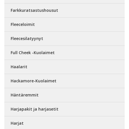
Farkkuratsastushousut
Fleeceloimit
Fleecesilatyynyt
Full Cheek -Kuolaimet
Haalarit
Hackamore-Kuolaimet
Häntäremmit
Harjapakit ja harjasetit
Harjat