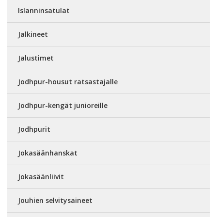
Islanninsatulat
Jalkineet
Jalustimet
Jodhpur-housut ratsastajalle
Jodhpur-kengät junioreille
Jodhpurit
Jokasäänhanskat
Jokasäänliivit
Jouhien selvitysaineet