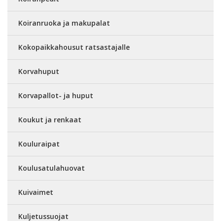
Koiranruoka ja makupalat
Kokopaikkahousut ratsastajalle
Korvahuput
Korvapallot- ja huput
Koukut ja renkaat
Kouluraipat
Koulusatulahuovat
Kuivaimet
Kuljetussuojat