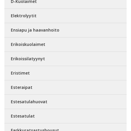
D-Kuolaimet
Elektrolyytit
Ensiapu ja haavanhoito
Erikoiskuolaimet
Erikoissilatyynyt
Eristimet
Esteraipat
Estesatulahuovat
Estesatulat
Farkkuratsastushousut