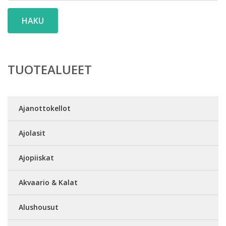
HAKU
TUOTEALUEET
Ajanottokellot
Ajolasit
Ajopiiskat
Akvaario & Kalat
Alushousut