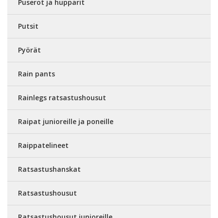
Puserot ja hupparit
Putsit
Pyörät
Rain pants
Rainlegs ratsastushousut
Raipat junioreille ja poneille
Raippatelineet
Ratsastushanskat
Ratsastushousut
Ratsastushousut junioreille