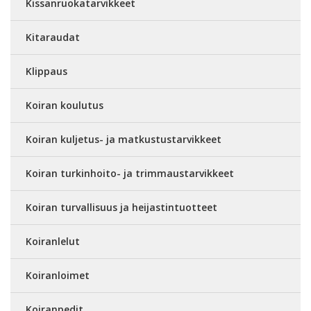
Kissanruokatarvikkeet
Kitaraudat
Klippaus
Koiran koulutus
Koiran kuljetus- ja matkustustarvikkeet
Koiran turkinhoito- ja trimmaustarvikkeet
Koiran turvallisuus ja heijastintuotteet
Koiranlelut
Koiranloimet
Koiranpedit