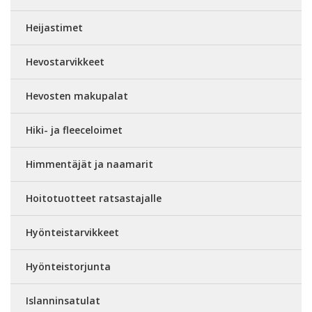
Heijastimet
Hevostarvikkeet
Hevosten makupalat
Hiki- ja fleeceloimet
Himmentäjät ja naamarit
Hoitotuotteet ratsastajalle
Hyönteistarvikkeet
Hyönteistorjunta
Islanninsatulat