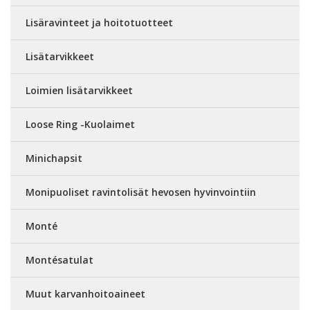
Lisäravinteet ja hoitotuotteet
Lisätarvikkeet
Loimien lisätarvikkeet
Loose Ring -Kuolaimet
Minichapsit
Monipuoliset ravintolisät hevosen hyvinvointiin
Monté
Montésatulat
Muut karvanhoitoaineet