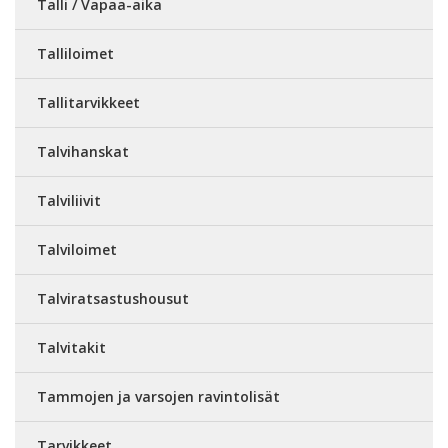
Talli / Vapaa-aika
Talliloimet
Tallitarvikkeet
Talvihanskat
Talviliivit
Talviloimet
Talviratsastushousut
Talvitakit
Tammojen ja varsojen ravintolisät
Tarvikkeet